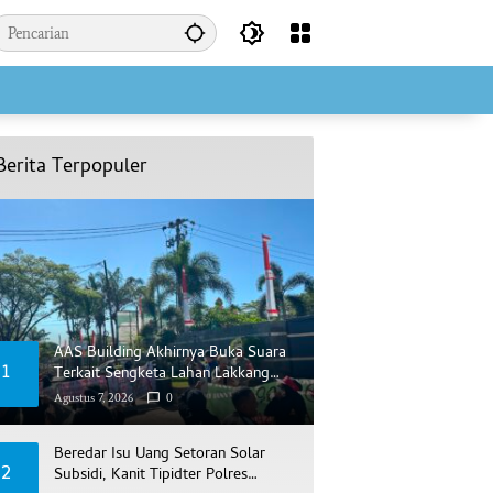
Berita Terpopuler
AAS Building Akhirnya Buka Suara
1
Terkait Sengketa Lahan Lakkang
Ca’di
Agustus 7, 2026
0
Beredar Isu Uang Setoran Solar
2
Subsidi, Kanit Tipidter Polres