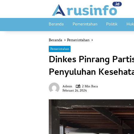
Langsung
ke
konten
Beranda
Pemerintahan
Politik
Huk
Beranda
Pemerintahan
Pemerintahan
Dinkes Pinrang Parti
Penyuluhan Kesehat
Admin
2 Min Baca
Februari 26, 2024