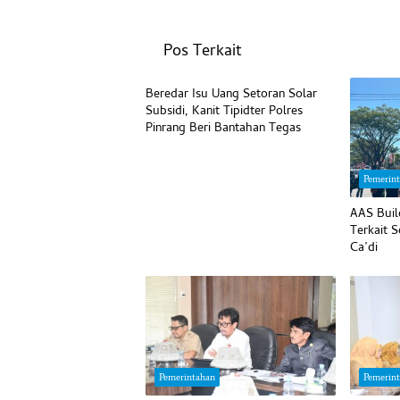
Pos Terkait
Pemerintahan
Beredar Isu Uang Setoran Solar
Subsidi, Kanit Tipidter Polres
Pinrang Beri Bantahan Tegas
Pemerin
AAS Buil
Terkait 
Ca’di
Pemerintahan
Pemerin