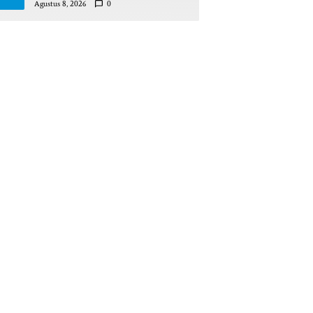
Pinrang Beri Bantahan Tegas
Agustus 8, 2026
0