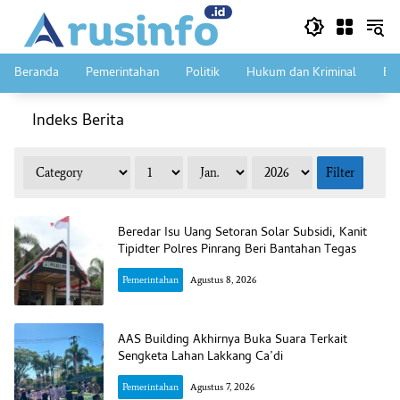
Langsung
ke
konten
Beranda
Pemerintahan
Politik
Hukum dan Kriminal
Ek
Indeks Berita
Beredar Isu Uang Setoran Solar Subsidi, Kanit
Tipidter Polres Pinrang Beri Bantahan Tegas
Pemerintahan
Agustus 8, 2026
AAS Building Akhirnya Buka Suara Terkait
Sengketa Lahan Lakkang Ca’di
Pemerintahan
Agustus 7, 2026