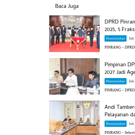
Baca Juga
DPRD Pinran
2025, 5 Frak
Pemerintahan
Juli
PINRANG – DPRD Ka
Pimpinan DP
2027 Jadi A
Pemerintahan
Juli
PINRANG – DPRD K
Andi Tamber
Pelayanan da
Pemerintahan
Juli
PINRANG – Sekreta