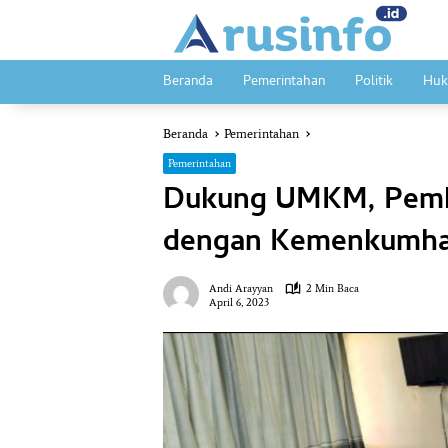
Langsung
ke
konten
Beranda
Pemerintahan
Politik
Huk
Beranda
Pemerintahan
Pemerintahan
Dukung UMKM, Pemko
dengan Kemenkumha
Andi Arayyan
2 Min Baca
April 6, 2023