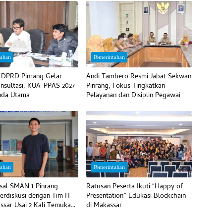
tahan
Pemerintahan
 DPRD Pinrang Gelar
Andi Tambero Resmi Jabat Sekwan
nsultasi, KUA-PPAS 2027
Pinrang, Fokus Tingkatkan
nda Utama
Pelayanan dan Disiplin Pegawai
tahan
Pemerintahan
sal SMAN 1 Pinrang
Ratusan Peserta Ikuti “Happy of
Berdiskusi dengan Tim IT
Presentation” Edukasi Blockchain
ssar Usai 2 Kali Temukan
di Makassar
nan IDOR