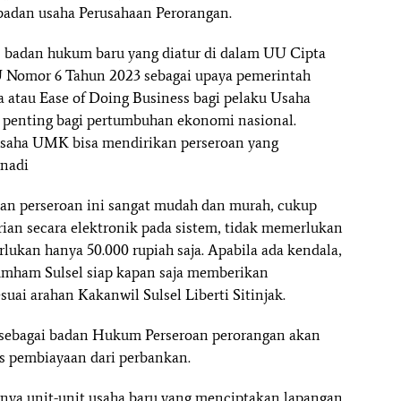
badan usaha Perusahaan Perorangan.
s badan hukum baru yang diatur di dalam UU Cipta
UU Nomor 6 Tahun 2023 sebagai upaya pemerintah
atau Ease of Doing Business bagi pelaku Usaha
 penting bagi pertumbuhan ekonomi nasional.
 usaha UMK bisa mendirikan perseroan yang
rnadi
ikan perseroan ini sangat mudah dan murah, cukup
ian secara elektronik pada sistem, tidak memerlukan
rlukan hanya 50.000 rupiah saja. Apabila ada kendala,
ham Sulsel siap kapan saja memberikan
uai arahan Kakanwil Sulsel Liberti Sitinjak.
sebagai badan Hukum Perseroan perorangan akan
 pembiayaan dari perbankan.
ya unit-unit usaha baru yang menciptakan lapangan