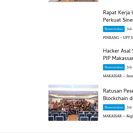
Rapat Kerja
Perkuat Sin
Pemerintahan
Juli
PINRANG – UPT SM
Hacker Asal 
PIP Makassa
Pemerintahan
Juli
MAKASSAR — Seorang
Ratusan Pese
Blockchain d
Pemerintahan
Juli
MAKASSAR — Kegiat