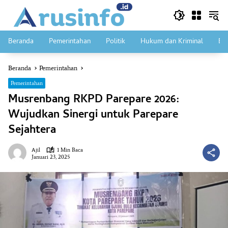
Langsung
ke
konten
Beranda
Pemerintahan
Politik
Hukum dan Kriminal
Ek
Beranda
Pemerintahan
Pemerintahan
Musrenbang RKPD Parepare 2026:
Wujudkan Sinergi untuk Parepare
Sejahtera
Ajil
1 Min Baca
Januari 23, 2025