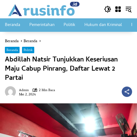
Langsung
ke
konten
Beranda
Pemerintahan
Politik
Hukum dan Kriminal
Ek
Beranda
Beranda
Beranda
Politik
Abdillah Natsir Tunjukkan Keseriusan
Maju Cabup Pinrang, Daftar Lewat 2
Partai
Admin
2 Min Baca
Mei 2, 2024