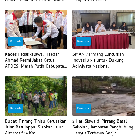
Panen Melon Kini Punya Pasar
Hingga 90 Persen
Pasti
Beranda
Beranda
Kades Padakkalawa, Haedar
SMAN 7 Pinrang Luncurkan
Ahmad Resmi Jabat Ketua
Inovasi 3 x 1 untuk Dukung
APDESI Merah Putih Kabupaten
Adiwiyata Nasional
Pinrang
Beranda
Beranda
Bupati Pinrang Tinjau Kerusakan
2 Hari Siswa di Pinrang Batal
Jalan Batulappa, Siapkan Jalur
Sekolah, Jembatan Penghubung
Alternatif 14 Km
Hanyut Terbawa Banjir