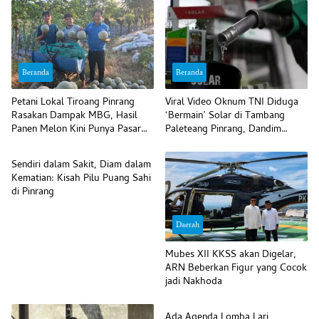
Beranda
Beranda
Petani Lokal Tiroang Pinrang
Viral Video Oknum TNI Diduga
Rasakan Dampak MBG, Hasil
‘Bermain’ Solar di Tambang
Panen Melon Kini Punya Pasar
Paleteang Pinrang, Dandim
Beranda
Pasti
Bilang Begini
Sendiri dalam Sakit, Diam dalam
Kematian: Kisah Pilu Puang Sahi
di Pinrang
Daerah
Mubes XII KKSS akan Digelar,
ARN Beberkan Figur yang Cocok
jadi Nakhoda
Daerah
Ada Agenda Lomba Lari