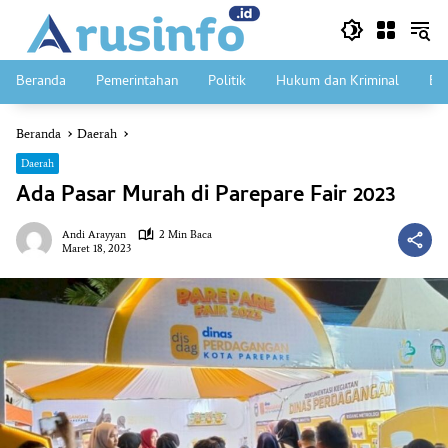
Langsung
ke
konten
Beranda
Pemerintahan
Politik
Hukum dan Kriminal
Ek
Beranda
Daerah
Daerah
Ada Pasar Murah di Parepare Fair 2023
Andi Arayyan
2 Min Baca
Maret 18, 2023