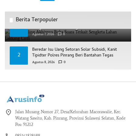
Berita Terpopuler
AAS Building Akhirnya Buka Suara Terkait
1
Sengketa Lahan Lakkang Ca’di
Agustus 7, 2026
0
Beredar Isu Uang Setoran Solar Subsidi, Kanit
2
Tipidter Polres Pinrang Beri Bantahan Tegas
Agustus 8, 2026
0
Jalan Musang Nomor 27, Desa/Kelurahan Macorawalie, Kec.
Watang Sawito, Kab. Pinrang, Provinsi Sulawesi Selatan, Kode
Pos: 91212
085161828488