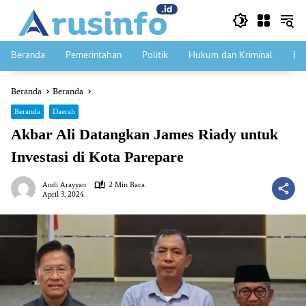
Langsung
ke
konten
Beranda
Pemerintahan
Politik
Hukum dan Kriminal
Ek
Beranda
Beranda
Beranda
Daerah
Akbar Ali Datangkan James Riady untuk
Investasi di Kota Parepare
Andi Arayyan
2 Min Baca
April 3, 2024