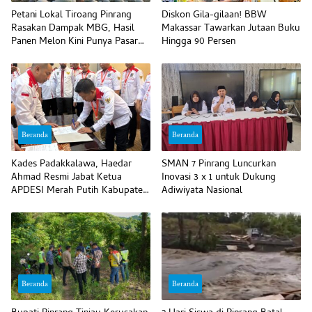
Petani Lokal Tiroang Pinrang
Diskon Gila-gilaan! BBW
Rasakan Dampak MBG, Hasil
Makassar Tawarkan Jutaan Buku
Panen Melon Kini Punya Pasar
Hingga 90 Persen
Pasti
Beranda
Beranda
Kades Padakkalawa, Haedar
SMAN 7 Pinrang Luncurkan
Ahmad Resmi Jabat Ketua
Inovasi 3 x 1 untuk Dukung
APDESI Merah Putih Kabupaten
Adiwiyata Nasional
Pinrang
Beranda
Beranda