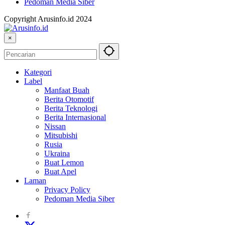
Pedoman Media Siber
Copyright Arusinfo.id 2024
×
Kategori
Label
Manfaat Buah
Berita Otomotif
Berita Teknologi
Berita Internasional
Nissan
Mitsubishi
Rusia
Ukraina
Buat Lemon
Buat Apel
Laman
Privacy Policy
Pedoman Media Siber