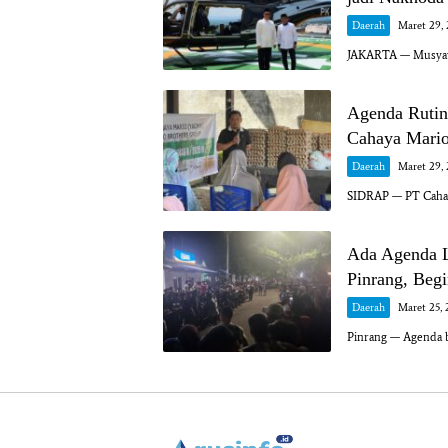
Daerah
Maret 29,
JAKARTA — Musyawa
Agenda Rutin
Cahaya Mario
Daerah
Maret 29,
SIDRAP — PT Cahay
Ada Agenda L
Pinrang, Begi
Daerah
Maret 25, 
Pinrang — Agenda b