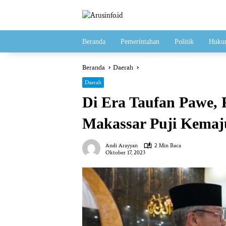
Langsung
ke
konten
Beranda
Pemerintahan
Politik
Hukum
Beranda
Daerah
Daerah
Di Era Taufan Pawe,
Makassar Puji Kemaj
Andi Arayyan
2 Min Baca
Oktober 17, 2023