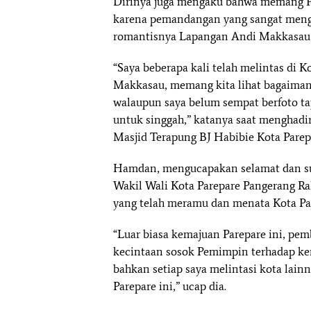
Dirinya juga mengaku bahwa memang Par
karena pemandangan yang sangat menge
romantisnya Lapangan Andi Makkasau y
“Saya beberapa kali telah melintas di 
Makkasau, memang kita lihat bagaiman
walaupun saya belum sempat berfoto t
untuk singgah,” katanya saat mengha
Masjid Terapung BJ Habibie Kota Parepa
Hamdan, mengucapakan selamat dan su
Wakil Wali Kota Parepare Pangerang Ra
yang telah meramu dan menata Kota Pare
“Luar biasa kemajuan Parepare ini, pe
kecintaan sosok Pemimpin terhadap k
bahkan setiap saya melintasi kota la
Parepare ini,” ucap dia.