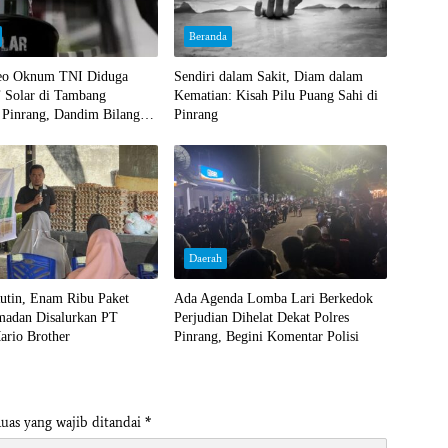
Beranda
deo Oknum TNI Diduga
Sendiri dalam Sakit, Diam dalam
’ Solar di Tambang
Kematian: Kisah Pilu Puang Sahi di
 Pinrang, Dandim Bilang
Pinrang
Daerah
utin, Enam Ribu Paket
Ada Agenda Lomba Lari Berkedok
madan Disalurkan PT
Perjudian Dihelat Dekat Polres
ario Brother
Pinrang, Begini Komentar Polisi
uas yang wajib ditandai
*