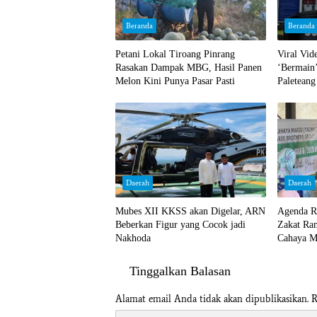
Beranda
Beranda
Petani Lokal Tiroang Pinrang
Viral Vi
Rasakan Dampak MBG, Hasil Panen
‘Bermain
Melon Kini Punya Pasar Pasti
Paleteang
Begini
Daerah
Daerah
Mubes XII KKSS akan Digelar, ARN
Agenda R
Beberkan Figur yang Cocok jadi
Zakat Ra
Nakhoda
Cahaya M
Tinggalkan Balasan
Alamat email Anda tidak akan dipublikasikan.
R