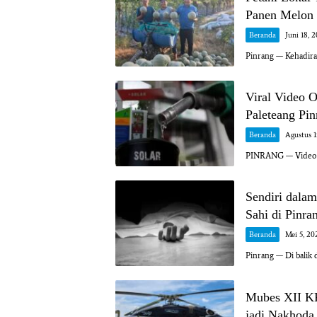
Panen Melon 
Beranda
Juni 18, 
Pinrang — Kehadir
Viral Video 
Paleteang Pi
Beranda
Agustus 1
PINRANG — Video vi
Sendiri dala
Sahi di Pinra
Beranda
Mei 5, 20
Pinrang — Di balik 
Mubes XII KK
jadi Nakhoda