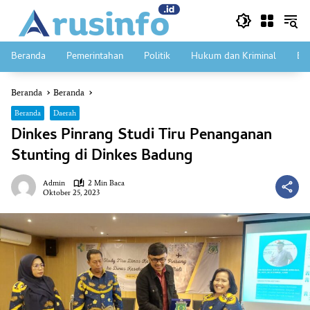
Langsung
ke
konten
Beranda
Pemerintahan
Politik
Hukum dan Kriminal
Ek
Beranda
Beranda
Beranda
Daerah
Dinkes Pinrang Studi Tiru Penanganan
Stunting di Dinkes Badung
Admin
2 Min Baca
Oktober 25, 2023