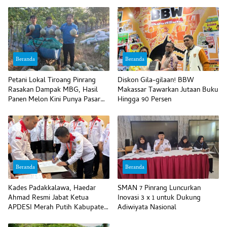
Beranda
Beranda
Petani Lokal Tiroang Pinrang
Diskon Gila-gilaan! BBW
Rasakan Dampak MBG, Hasil
Makassar Tawarkan Jutaan Buku
Panen Melon Kini Punya Pasar
Hingga 90 Persen
Pasti
Beranda
Beranda
Kades Padakkalawa, Haedar
SMAN 7 Pinrang Luncurkan
Ahmad Resmi Jabat Ketua
Inovasi 3 x 1 untuk Dukung
APDESI Merah Putih Kabupaten
Adiwiyata Nasional
Beranda
Pinrang