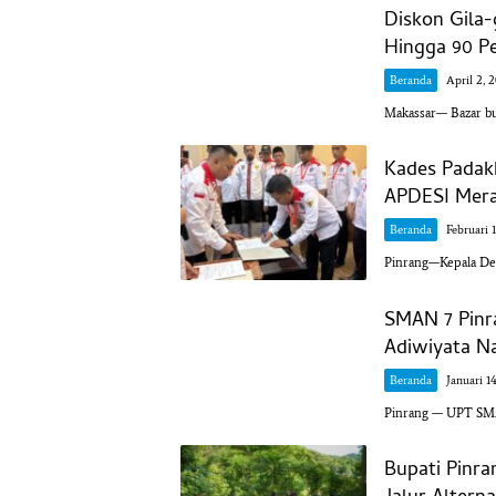
Diskon Gila
Hingga 90 P
Beranda
April 2, 
Makassar— Bazar buk
Kades Padak
APDESI Mera
Beranda
Februari 
Pinrang—Kepala Des
SMAN 7 Pinr
Adiwiyata Na
Beranda
Januari 1
Pinrang — UPT SM
Bupati Pinra