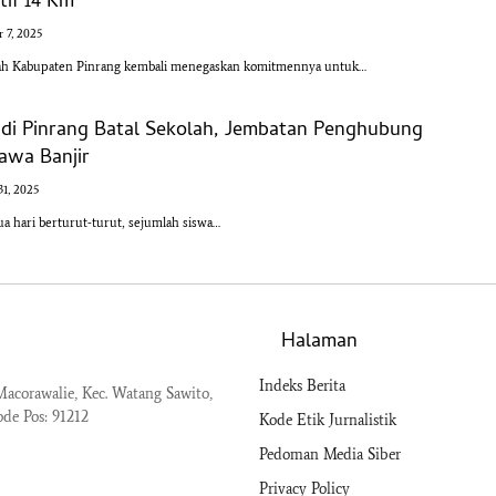
tif 14 Km
 7, 2025
ah Kabupaten Pinrang kembali menegaskan komitmennya untuk…
 di Pinrang Batal Sekolah, Jembatan Penghubung
awa Banjir
1, 2025
a hari berturut-turut, sejumlah siswa…
Halaman
Indeks Berita
acorawalie, Kec. Watang Sawito,
ode Pos: 91212
Kode Etik Jurnalistik
Pedoman Media Siber
Privacy Policy