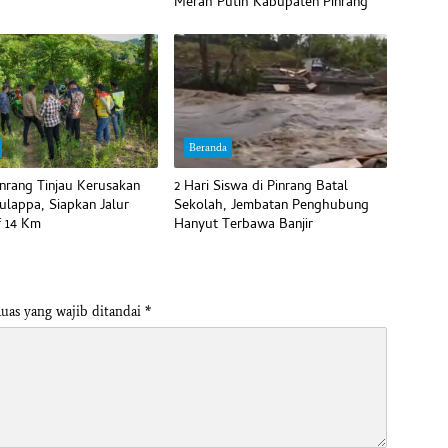
Merah Putih Kabupaten Pinrang
Beranda
inrang Tinjau Kerusakan
2 Hari Siswa di Pinrang Batal
ulappa, Siapkan Jalur
Sekolah, Jembatan Penghubung
f 14 Km
Hanyut Terbawa Banjir
uas yang wajib ditandai
*