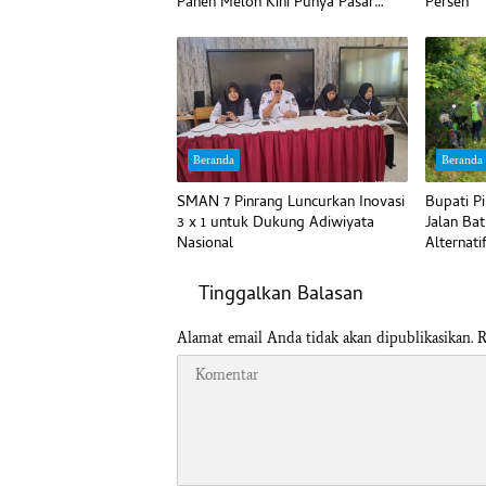
Panen Melon Kini Punya Pasar
Persen
Pasti
Beranda
Beranda
SMAN 7 Pinrang Luncurkan Inovasi
Bupati P
3 x 1 untuk Dukung Adiwiyata
Jalan Bat
Nasional
Alternati
Tinggalkan Balasan
Alamat email Anda tidak akan dipublikasikan.
R