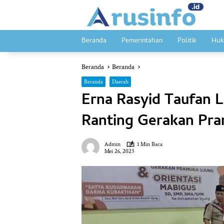
Langsung
ke
konten
Beranda
Pemerintahan
Politik
Huk
Beranda
Beranda
Beranda
Daerah
Erna Rasyid Taufan L
Ranting Gerakan Pr
Admin
1 Min Baca
Mei 26, 2023