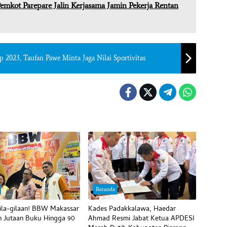
emkot Parepare Jalin Kerjasama Jamin Pekerja Rentan
2023, Taufan Pawe Minta Jaga Nilai Sportivitas
Beranda
ila-gilaan! BBW Makassar
Kades Padakkalawa, Haedar
 Jutaan Buku Hingga 90
Ahmad Resmi Jabat Ketua APDESI