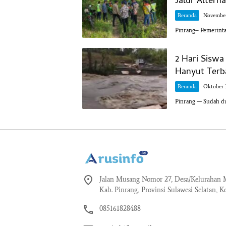
Jalur Alterna
Beranda
November
Pinrang– Pemerint
2 Hari Siswa
Hanyut Terb
Beranda
Oktober 3
Pinrang — Sudah du
Jalan Musang Nomor 27, Desa/Kelurahan M
Kab. Pinrang, Provinsi Sulawesi Selatan, K
085161828488