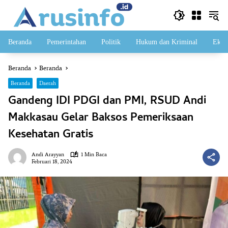
Langsung
ke
konten
Beranda
Pemerintahan
Politik
Hukum dan Kriminal
Ekon
Beranda
Beranda
Beranda
Daerah
Gandeng IDI PDGI dan PMI, RSUD Andi
Makkasau Gelar Baksos Pemeriksaan
Kesehatan Gratis
Andi Arayyan
1 Min Baca
Februari 18, 2024