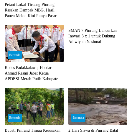
Petani Lokal Tiroang Pinrang
Rasakan Dampak MBG, Hasil
Panen Melon Kini Punya Pasar
Beranda
Pasti
SMAN 7 Pinrang Luncurkan
Inovasi 3 x 1 untuk Dukung
Adiwiyata Nasional
Beranda
Kades Padakkalawa, Haedar
Ahmad Resmi Jabat Ketua
APDESI Merah Putih Kabupaten
Pinrang
Beranda
Beranda
Bupati Pinrang Tinjau Kerusakan
2 Hari Siswa di Pinrang Batal