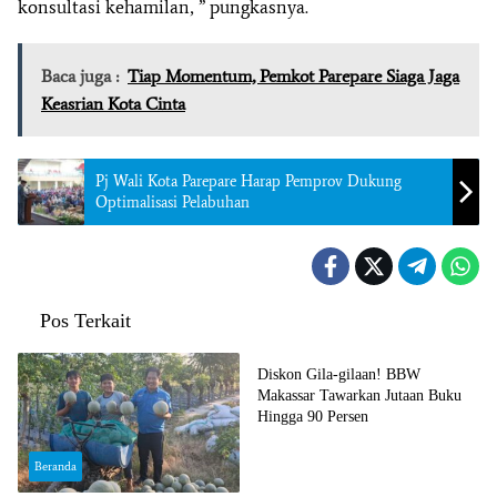
konsultasi kehamilan, ” pungkasnya.
Baca juga :
Tiap Momentum, Pemkot Parepare Siaga Jaga
Keasrian Kota Cinta
Pj Wali Kota Parepare Harap Pemprov Dukung
Optimalisasi Pelabuhan
Pos Terkait
Beranda
Diskon Gila-gilaan! BBW
Makassar Tawarkan Jutaan Buku
Hingga 90 Persen
Beranda