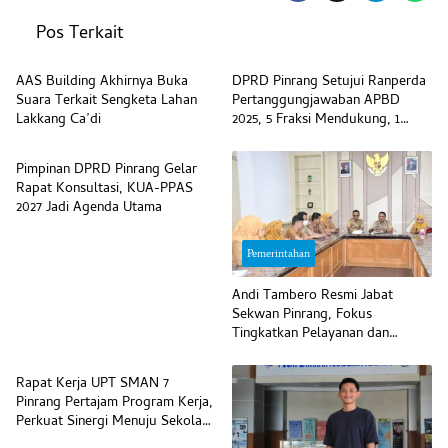
Pos Terkait
Pemerintahan
Pemerintahan
AAS Building Akhirnya Buka
DPRD Pinrang Setujui Ranperda
Suara Terkait Sengketa Lahan
Pertanggungjawaban APBD
Lakkang Ca’di
2025, 5 Fraksi Mendukung, 1
Pemerintahan
Menolak
Pimpinan DPRD Pinrang Gelar
Rapat Konsultasi, KUA-PPAS
2027 Jadi Agenda Utama
Pemerintahan
Andi Tambero Resmi Jabat
Sekwan Pinrang, Fokus
Tingkatkan Pelayanan dan
Pemerintahan
Disiplin Pegawai
Rapat Kerja UPT SMAN 7
Pinrang Pertajam Program Kerja,
Perkuat Sinergi Menuju Sekolah
Unggul