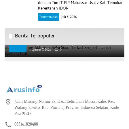
dengan Tim IT PIP Makassar Usai 2 Kali Temukan
Kerentanan IDOR
Pemerintahan
Juli 8, 2026
Berita Terpopuler
AAS Building Akhirnya Buka Suara Terkait
1
Sengketa Lahan Lakkang Ca’di
Agustus 7, 2026
0
Jalan Musang Nomor 27, Desa/Kelurahan Macorawalie, Kec.
Watang Sawito, Kab. Pinrang, Provinsi Sulawesi Selatan, Kode
Pos: 91212
085161828488