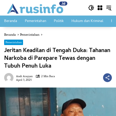
Langsung
ke
konten
Beranda
Pemerintahan
Politik
Hukum dan Kriminal
Ek
Beranda
Pemerintahan
Pemerintahan
Jeritan Keadilan di Tengah Duka: Tahanan
Narkoba di Parepare Tewas dengan
Tubuh Penuh Luka
Andi Arayyan
2 Min Baca
April 3, 2025