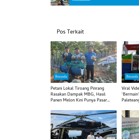
Pos Terkait
Beranda
Beranda
Petani Lokal Tiroang Pinrang
Viral Vi
Rasakan Dampak MBG, Hasil
‘Bermain
Panen Melon Kini Punya Pasar
Paletean
Pasti
Begini