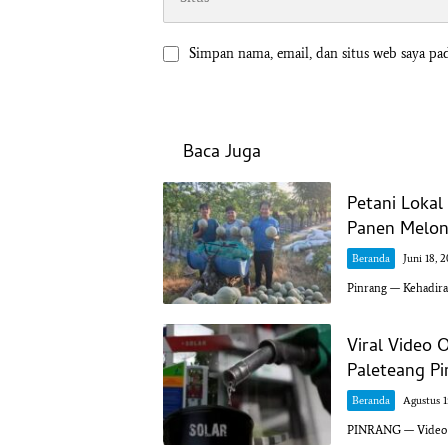
Simpan nama, email, dan situs web saya pa
Baca Juga
Petani Loka
Panen Melon 
Beranda
Juni 18, 
Pinrang — Kehadir
Viral Video 
Paleteang Pi
Beranda
Agustus 1
PINRANG — Video vi