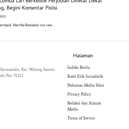
Lomba Lari Berkedok Perjudian Dihelat Dekat
ng, Begini Komentar Polisi
2025
ertajuk ‘tiba-tiba Ramadan run race…
Halaman
Indeks Berita
acorawalie, Kec. Watang Sawito,
ode Pos: 91212
Kode Etik Jurnalistik
Pedoman Media Siber
Privacy Policy
Redaksi dan Alamat
Media
Terms of Service