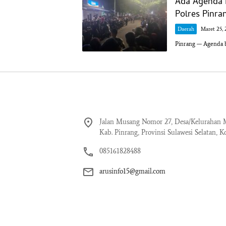
Ada Agenda 
Polres Pinra
Daerah
Maret 25, 
Pinrang — Agenda b
Jalan Musang Nomor 27, Desa/Kelurahan M
Kab. Pinrang, Provinsi Sulawesi Selatan, K
085161828488
arusinfo15@gmail.com