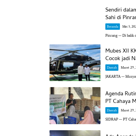
Sendiri dala
Sahi di Pinr
Beranda
Mei 5, 20
Pinrang — Di balik 
Mubes XII K
Cocok jadi 
Daerah
Maret 29,
JAKARTA — Musyawa
Agenda Ruti
PT Cahaya M
Daerah
Maret 29,
SIDRAP — PT Cahay