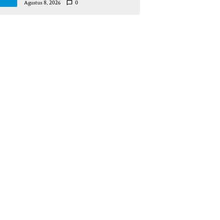
Pinrang Beri Bantahan Tegas
Agustus 8, 2026
0