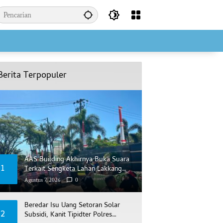
Berita Terpopuler
AAS Building Akhirnya Buka Suara
1
Terkait Sengketa Lahan Lakkang
Ca’di
Agustus 7, 2026
0
Beredar Isu Uang Setoran Solar
2
Subsidi, Kanit Tipidter Polres