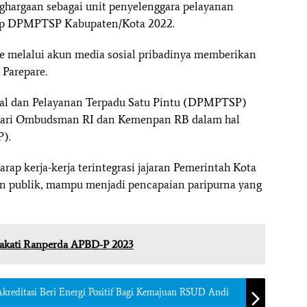
argaan sebagai unit penyelenggara pelayanan
gkup DPMPTSP Kabupaten/Kota 2022.
e melalui akun media sosial pribadinya memberikan
 Parepare.
al dan Pelayanan Terpadu Satu Pintu (DPMPTSP)
dari Ombudsman RI dan Kemenpan RB dalam hal
P).
arap kerja-kerja terintegrasi jajaran Pemerintah Kota
an publik, mampu menjadi pencapaian paripurna yang
akati Ranperda APBD-P 2023
kreditasi Beri Energi Positif Bagi Kemajuan RSUD Andi