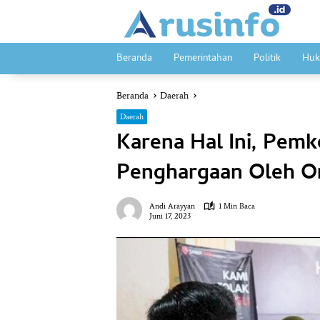
Langsung
ke
konten
Beranda
Pemerintahan
Politik
Huk
Beranda
Daerah
Daerah
Karena Hal Ini, Pemk
Penghargaan Oleh 
Andi Arayyan
1 Min Baca
Juni 17, 2023