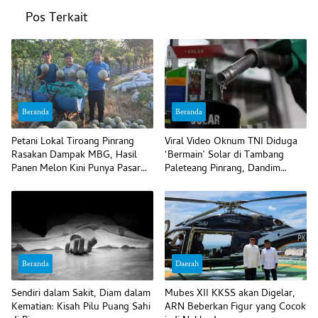
Pos Terkait
Beranda
Beranda
Petani Lokal Tiroang Pinrang
Viral Video Oknum TNI Diduga
Rasakan Dampak MBG, Hasil
‘Bermain’ Solar di Tambang
Panen Melon Kini Punya Pasar
Paleteang Pinrang, Dandim
Pasti
Bilang Begini
Beranda
Daerah
Sendiri dalam Sakit, Diam dalam
Mubes XII KKSS akan Digelar,
Kematian: Kisah Pilu Puang Sahi
ARN Beberkan Figur yang Cocok