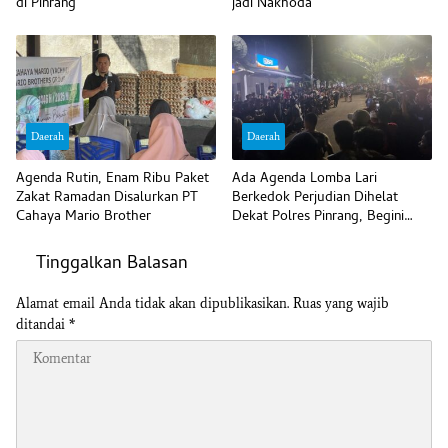
di Pinrang
jadi Nakhoda
Daerah
Daerah
Agenda Rutin, Enam Ribu Paket
Ada Agenda Lomba Lari
Zakat Ramadan Disalurkan PT
Berkedok Perjudian Dihelat
Cahaya Mario Brother
Dekat Polres Pinrang, Begini
Komentar Polisi
Tinggalkan Balasan
Alamat email Anda tidak akan dipublikasikan.
Ruas yang wajib
ditandai
*