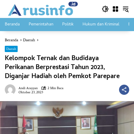
Langsung
ke
konten
Beranda
Pemerintahan
Politik
Hukum dan Kriminal
Ek
Beranda
Daerah
Daerah
Kelompok Ternak dan Budidaya
Perikanan Berprestasi Tahun 2023,
Diganjar Hadiah oleh Pemkot Parepare
Andi Arayyan
2 Min Baca
Oktober 23, 2023