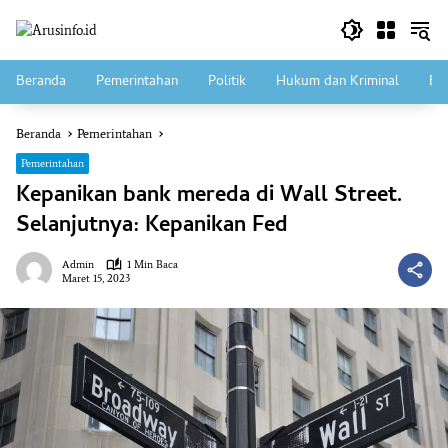
Langsung
ke
konten
Beranda
Pemerintahan
Politik
Hukum dan Kriminal
Ek
Beranda
Pemerintahan
Pemerintahan
Kepanikan bank mereda di Wall Street.
Selanjutnya: Kepanikan Fed
Admin
1 Min Baca
Maret 15, 2023