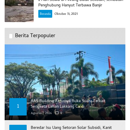
2 Hari Siswa di Pinrang Batal Sekolah, Jembatan
Penghubung Hanyut Terbawa Banjir
Beranda
Oktober 31, 2025
Berita Terpopuler
AAS Building Akhirnya Buka Suara Terkait
1
Sengketa Lahan Lakkang Ca’di
Agustus 7, 2026
0
Beredar Isu Uang Setoran Solar Subsidi, Kanit