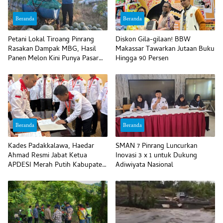
Beranda
Beranda
Petani Lokal Tiroang Pinrang
Diskon Gila-gilaan! BBW
Rasakan Dampak MBG, Hasil
Makassar Tawarkan Jutaan Buku
Panen Melon Kini Punya Pasar
Hingga 90 Persen
Pasti
Beranda
Beranda
Kades Padakkalawa, Haedar
SMAN 7 Pinrang Luncurkan
Ahmad Resmi Jabat Ketua
Inovasi 3 x 1 untuk Dukung
APDESI Merah Putih Kabupaten
Adiwiyata Nasional
Pinrang