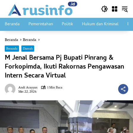
Langsung
ke
konten
Beranda
Pemerintahan
Politik
Hukum dan Kriminal
Ek
Beranda
Beranda
Beranda
Daerah
M Jenal Bersama Pj Bupati Pinrang &
Forkopimda, Ikuti Rakornas Pengawasan
Intern Secara Virtual
Andi Arayyan
1 Min Baca
Mei 22, 2024