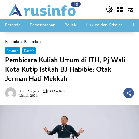
Langsung
ke
konten
Beranda
Pemerintahan
Politik
Hukum dan Kriminal
Ek
Beranda
Beranda
Beranda
Daerah
Pembicara Kuliah Umum di ITH, Pj Wali
Kota Kutip Istilah BJ Habibie: Otak
Jerman Hati Mekkah
Andi Arayyan
2 Min Baca
Mei 14, 2024