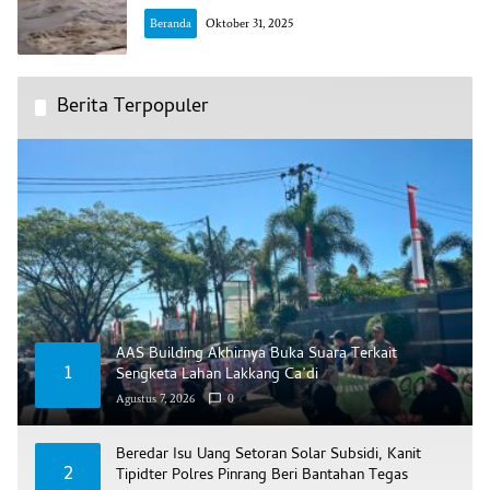
Beranda
Oktober 31, 2025
Berita Terpopuler
AAS Building Akhirnya Buka Suara Terkait
1
Sengketa Lahan Lakkang Ca’di
Agustus 7, 2026
0
Beredar Isu Uang Setoran Solar Subsidi, Kanit
2
Tipidter Polres Pinrang Beri Bantahan Tegas