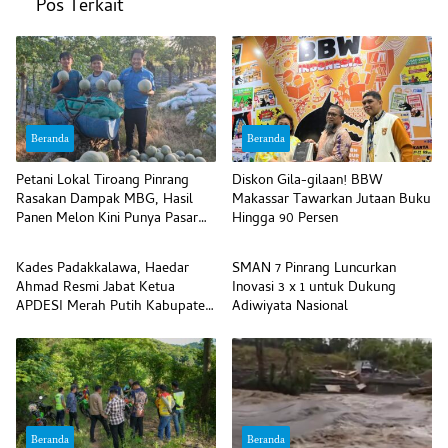
Pos Terkait
Beranda
Beranda
Petani Lokal Tiroang Pinrang
Diskon Gila-gilaan! BBW
Rasakan Dampak MBG, Hasil
Makassar Tawarkan Jutaan Buku
Panen Melon Kini Punya Pasar
Hingga 90 Persen
Beranda
Beranda
Pasti
Kades Padakkalawa, Haedar
SMAN 7 Pinrang Luncurkan
Ahmad Resmi Jabat Ketua
Inovasi 3 x 1 untuk Dukung
APDESI Merah Putih Kabupaten
Adiwiyata Nasional
Pinrang
Beranda
Beranda