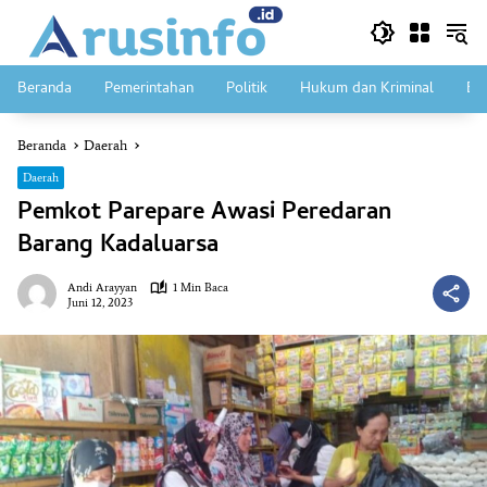
Langsung
ke
konten
Beranda
Pemerintahan
Politik
Hukum dan Kriminal
Ek
Beranda
Daerah
Daerah
Pemkot Parepare Awasi Peredaran
Barang Kadaluarsa
Andi Arayyan
1 Min Baca
Juni 12, 2023