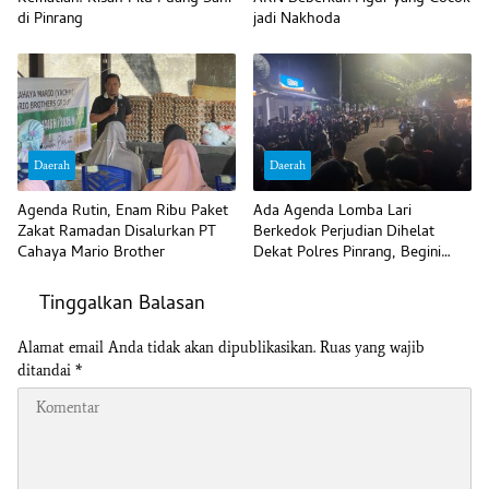
di Pinrang
jadi Nakhoda
Daerah
Daerah
Agenda Rutin, Enam Ribu Paket
Ada Agenda Lomba Lari
Zakat Ramadan Disalurkan PT
Berkedok Perjudian Dihelat
Cahaya Mario Brother
Dekat Polres Pinrang, Begini
Komentar Polisi
Tinggalkan Balasan
Alamat email Anda tidak akan dipublikasikan.
Ruas yang wajib
ditandai
*