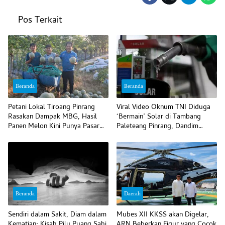
Pos Terkait
Beranda
Beranda
Petani Lokal Tiroang Pinrang
Viral Video Oknum TNI Diduga
Rasakan Dampak MBG, Hasil
‘Bermain’ Solar di Tambang
Panen Melon Kini Punya Pasar
Paleteang Pinrang, Dandim
Pasti
Bilang Begini
Beranda
Daerah
Sendiri dalam Sakit, Diam dalam
Mubes XII KKSS akan Digelar,
Kematian: Kisah Pilu Puang Sahi
ARN Beberkan Figur yang Cocok