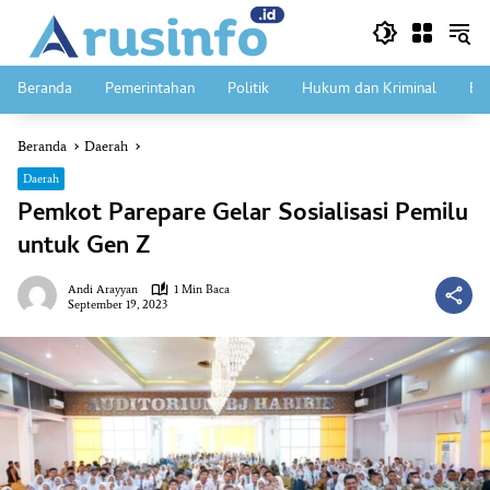
Langsung
ke
konten
Beranda
Pemerintahan
Politik
Hukum dan Kriminal
Ek
Beranda
Daerah
Daerah
Pemkot Parepare Gelar Sosialisasi Pemilu
untuk Gen Z
Andi Arayyan
1 Min Baca
September 19, 2023