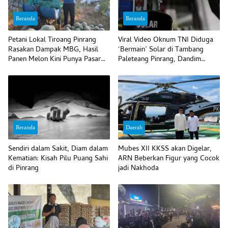
Beranda
Beranda
Petani Lokal Tiroang Pinrang
Viral Video Oknum TNI Diduga
Rasakan Dampak MBG, Hasil
‘Bermain’ Solar di Tambang
Panen Melon Kini Punya Pasar
Paleteang Pinrang, Dandim
Pasti
Bilang Begini
Beranda
Daerah
Sendiri dalam Sakit, Diam dalam
Mubes XII KKSS akan Digelar,
Kematian: Kisah Pilu Puang Sahi
ARN Beberkan Figur yang Cocok
di Pinrang
jadi Nakhoda