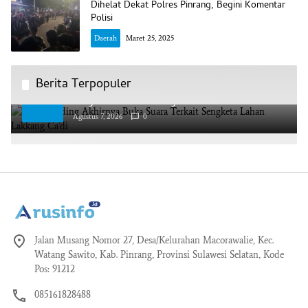
Dihelat Dekat Polres Pinrang, Begini Komentar
Polisi
Daerah
Maret 25, 2025
Berita Terpopuler
AAS Building Akhirnya Buka Suara Terkait
1
Sengketa Lahan Lakkang Ca’di
Agustus 7, 2026
0
Jalan Musang Nomor 27, Desa/Kelurahan Macorawalie, Kec.
Watang Sawito, Kab. Pinrang, Provinsi Sulawesi Selatan, Kode
Pos: 91212
085161828488