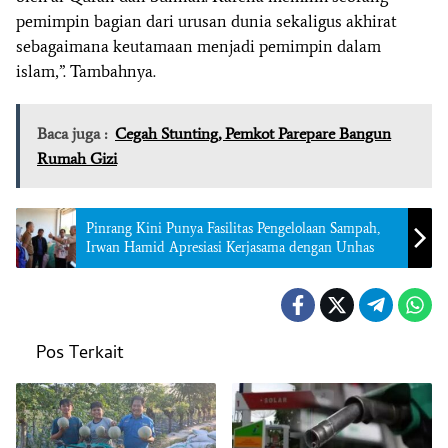
pemimpin bagian dari urusan dunia sekaligus akhirat
sebagaimana keutamaan menjadi pemimpin dalam
islam,”. Tambahnya.
Baca juga :
Cegah Stunting, Pemkot Parepare Bangun
Rumah Gizi
Pinrang Kini Punya Fasilitas Pengelolaan Sampah,
Irwan Hamid Apresiasi Kerjasama dengan Unhas
Pos Terkait