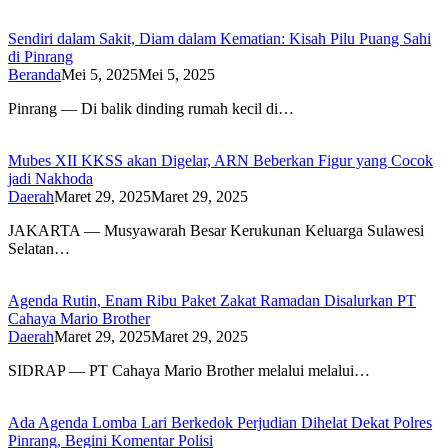
Sendiri dalam Sakit, Diam dalam Kematian: Kisah Pilu Puang Sahi
di Pinrang
Beranda
Mei 5, 2025
Mei 5, 2025
Pinrang — Di balik dinding rumah kecil di…
Mubes XII KKSS akan Digelar, ARN Beberkan Figur yang Cocok
jadi Nakhoda
Daerah
Maret 29, 2025
Maret 29, 2025
JAKARTA — Musyawarah Besar Kerukunan Keluarga Sulawesi
Selatan…
Agenda Rutin, Enam Ribu Paket Zakat Ramadan Disalurkan PT
Cahaya Mario Brother
Daerah
Maret 29, 2025
Maret 29, 2025
SIDRAP — PT Cahaya Mario Brother melalui melalui…
Ada Agenda Lomba Lari Berkedok Perjudian Dihelat Dekat Polres
Pinrang, Begini Komentar Polisi