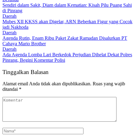
Sendiri dalam Sakit, Diam dalam Kematian: Kisah Pilu Puang Sahi
di Pinrang
Daerah
Mubes XII KKSS akan Digelar, ARN Beberkan Figur yang Cocok
jadi Nakhoda
Daerah
Agenda Rutin, Enam Ribu Paket Zakat Ramadan Disalurkan PT
Cahaya Mario Brother
Daerah
Ada Agenda Lomba Lari Berkedok Perjudian Dihelat Dekat Polres
Pinrang, Begini Komentar Polisi
Tinggalkan Balasan
Alamat email Anda tidak akan dipublikasikan.
Ruas yang wajib
ditandai
*