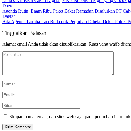
Mubes XII KKSS akan Digelar, ARN Beberkan Figur yang Cocok j
Daerah
Agenda Rutin, Enam Ribu Paket Zakat Ramadan Disalurkan PT Cah
Daerah
Ada Agenda Lomba Lari Berkedok Perjudian Dihelat Dekat Polres Pi
Tinggalkan Balasan
Alamat email Anda tidak akan dipublikasikan.
Ruas yang wajib ditan
Simpan nama, email, dan situs web saya pada peramban ini untuk