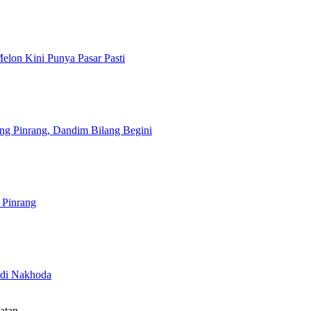
lon Kini Punya Pasar Pasti
ng Pinrang, Dandim Bilang Begini
 Pinrang
adi Nakhoda
latan…