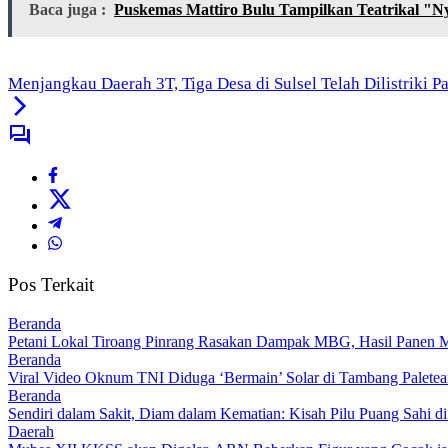
Baca juga :
Puskemas Mattiro Bulu Tampilkan Teatrikal "
Menjangkau Daerah 3T, Tiga Desa di Sulsel Telah Dilistriki 
Pos Terkait
Beranda
Petani Lokal Tiroang Pinrang Rasakan Dampak MBG, Hasil Panen Me
Beranda
Viral Video Oknum TNI Diduga ‘Bermain’ Solar di Tambang Paletea
Beranda
Sendiri dalam Sakit, Diam dalam Kematian: Kisah Pilu Puang Sahi di
Daerah