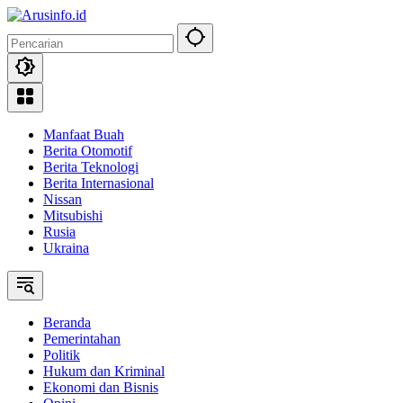
Langsung
ke
konten
Manfaat Buah
Berita Otomotif
Berita Teknologi
Berita Internasional
Nissan
Mitsubishi
Rusia
Ukraina
Beranda
Pemerintahan
Politik
Hukum dan Kriminal
Ekonomi dan Bisnis