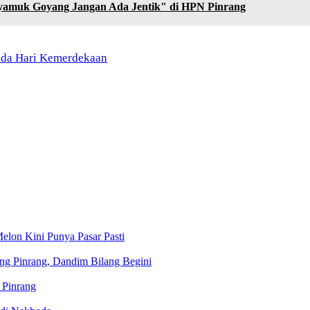
Nyamuk Goyang Jangan Ada Jentik" di HPN Pinrang
Pada Hari Kemerdekaan
lon Kini Punya Pasar Pasti
ng Pinrang, Dandim Bilang Begini
 Pinrang