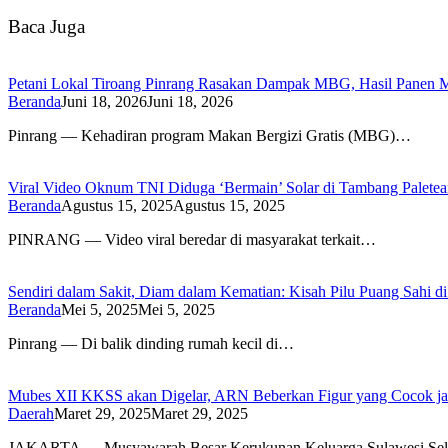
Baca Juga
Petani Lokal Tiroang Pinrang Rasakan Dampak MBG, Hasil Panen Me
Beranda
Juni 18, 2026
Juni 18, 2026
Pinrang — Kehadiran program Makan Bergizi Gratis (MBG)…
Viral Video Oknum TNI Diduga ‘Bermain’ Solar di Tambang Paletea
Beranda
Agustus 15, 2025
Agustus 15, 2025
PINRANG — Video viral beredar di masyarakat terkait…
Sendiri dalam Sakit, Diam dalam Kematian: Kisah Pilu Puang Sahi di
Beranda
Mei 5, 2025
Mei 5, 2025
Pinrang — Di balik dinding rumah kecil di…
Mubes XII KKSS akan Digelar, ARN Beberkan Figur yang Cocok j
Daerah
Maret 29, 2025
Maret 29, 2025
JAKARTA — Musyawarah Besar Kerukunan Keluarga Sulawesi Se