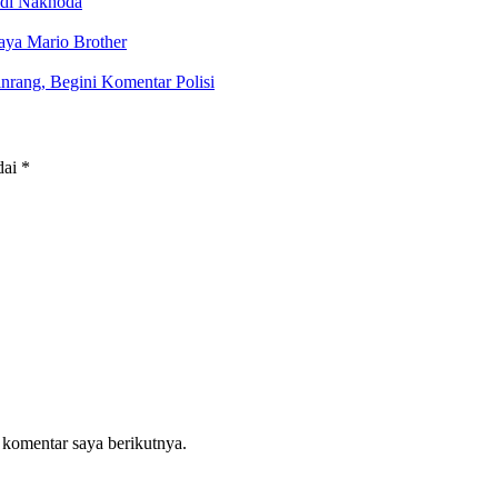
adi Nakhoda
aya Mario Brother
nrang, Begini Komentar Polisi
dai
*
 komentar saya berikutnya.