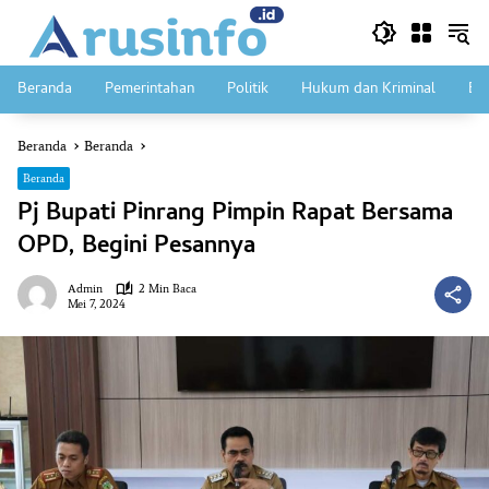
Langsung
ke
konten
Beranda
Pemerintahan
Politik
Hukum dan Kriminal
Ek
Beranda
Beranda
Beranda
Pj Bupati Pinrang Pimpin Rapat Bersama
OPD, Begini Pesannya
Admin
2 Min Baca
Mei 7, 2024