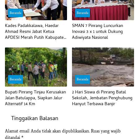
Beranda
Beranda
Kades Padakkalawa, Haedar
SMAN 7 Pinrang Luncurkan
Ahmad Resmi Jabat Ketua
Inovasi 3 x 1 untuk Dukung
APDESI Merah Putih Kabupaten
Adiwiyata Nasional
Pinrang
Beranda
Beranda
Bupati Pinrang Tinjau Kerusakan
2 Hari Siswa di Pinrang Batal
Jalan Batulappa, Siapkan Jalur
Sekolah, Jembatan Penghubung
Alternatif 14 Km
Hanyut Terbawa Banjir
Tinggalkan Balasan
Alamat email Anda tidak akan dipublikasikan.
Ruas yang wajib
ditandai
*