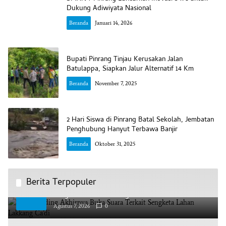
Dukung Adiwiyata Nasional
Beranda
Januari 14, 2026
Bupati Pinrang Tinjau Kerusakan Jalan
Batulappa, Siapkan Jalur Alternatif 14 Km
Beranda
November 7, 2025
2 Hari Siswa di Pinrang Batal Sekolah, Jembatan
Penghubung Hanyut Terbawa Banjir
Beranda
Oktober 31, 2025
Berita Terpopuler
AAS Building Akhirnya Buka Suara Terkait
1
Sengketa Lahan Lakkang Ca’di
Agustus 7, 2026
0