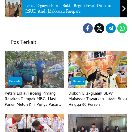
Lepas Pegawai Purna Bakti, Begini Pesan Direktur
RSUD Andi Makkasau Parepare
Pos Terkait
Beranda
Beranda
Petani Lokal Tiroang Pinrang
Diskon Gila-gilaan! BBW
Rasakan Dampak MBG, Hasil
Makassar Tawarkan Jutaan Buku
Panen Melon Kini Punya Pasar
Hingga 90 Persen
Pasti