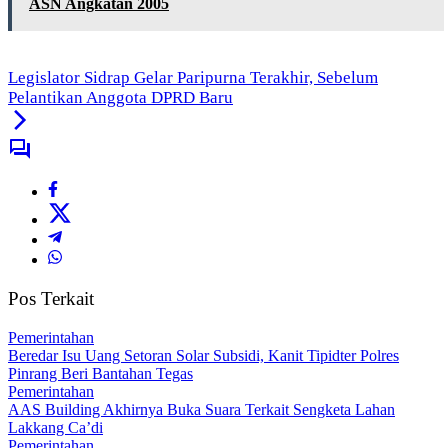
ASN Angkatan 2005
Legislator Sidrap Gelar Paripurna Terakhir, Sebelum
Pelantikan Anggota DPRD Baru
Pos Terkait
Pemerintahan
Beredar Isu Uang Setoran Solar Subsidi, Kanit Tipidter Polres
Pinrang Beri Bantahan Tegas
Pemerintahan
AAS Building Akhirnya Buka Suara Terkait Sengketa Lahan
Lakkang Ca’di
Pemerintahan