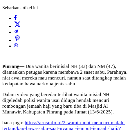
Sebarkan artikel ini
Pinrang—
Dua wanita berinisial NH (33) dan NM (47),
diamankan petugas karena membawa 2 saset sabu. Parahnya,
niat awal mereka mau mencuri, namun saat ditangkap malah
kedapatan bawa narkoba jenis sabu.
Dalam video yang beredar terlihat wanita inisial NH
digeledah polisi wanita usai diduga hendak mencuri
rombongan jemaah haji yang baru tiba di Masjid Al
Munawir, Kabupaten Pinrang pada Jumat (13/6/2025).
baca juga:
https://arusinfo.id/2-wanita-niat-mencuri-malah-
tertangkap-bawa-sabu-saat-nyamar-jemput-jemaah-haji/?