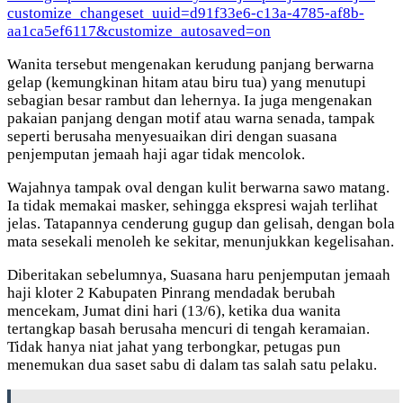
customize_changeset_uuid=d91f33e6-c13a-4785-af8b-
aa1ca5ef6117&customize_autosaved=on
Wanita tersebut mengenakan kerudung panjang berwarna
gelap (kemungkinan hitam atau biru tua) yang menutupi
sebagian besar rambut dan lehernya. Ia juga mengenakan
pakaian panjang dengan motif atau warna senada, tampak
seperti berusaha menyesuaikan diri dengan suasana
penjemputan jemaah haji agar tidak mencolok.
Wajahnya tampak oval dengan kulit berwarna sawo matang.
Ia tidak memakai masker, sehingga ekspresi wajah terlihat
jelas. Tatapannya cenderung gugup dan gelisah, dengan bola
mata sesekali menoleh ke sekitar, menunjukkan kegelisahan.
Diberitakan sebelumnya, Suasana haru penjemputan jemaah
haji kloter 2 Kabupaten Pinrang mendadak berubah
mencekam, Jumat dini hari (13/6), ketika dua wanita
tertangkap basah berusaha mencuri di tengah keramaian.
Tidak hanya niat jahat yang terbongkar, petugas pun
menemukan dua saset sabu di dalam tas salah satu pelaku.