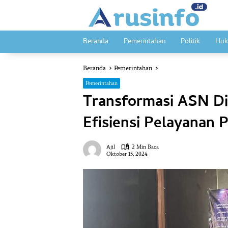
Langsung
ke
konten
Beranda
Pemerintahan
Politik
Huk
Beranda
Pemerintahan
Pemerintahan
Transformasi ASN Dig
Efisiensi Pelayanan P
Ajil
2 Min Baca
Oktober 15, 2024