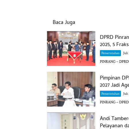
Baca Juga
DPRD Pinran
2025, 5 Frak
Pemerintahan
Juli
PINRANG – DPRD Ka
Pimpinan DP
2027 Jadi A
Pemerintahan
Juli
PINRANG – DPRD K
Andi Tamber
Pelayanan da