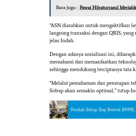
Baca juga :
Pawai Hijraturrasul Meriah
“ASN diarahkan untuk mengaktifkan l
langsung transaksi dengan QRIS, yang
jelas Indah.
Dengan adanya sosialisasi ini, diharap
memahami dan memanfaatkan teknologi 
sehingga mendukung terciptanya tata ke
“Melalui pemahaman dan penerapan tekno
Sidrap akan semakin optimal,” tutup In
Pemkab Sidrap Siap Bentuk BNNK, 