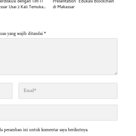
Berdiskusi dengan Tim IT
Presentation” Edukasi Blockchain
ssar Usai 2 Kali Temukan
di Makassar
nan IDOR
uas yang wajib ditandai
*
da peramban ini untuk komentar saya berikutnya.