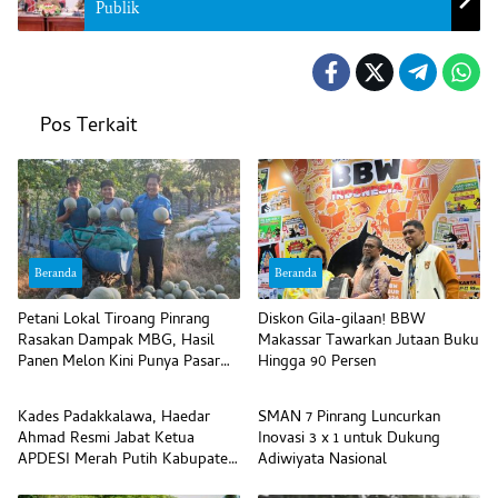
Publik
Pos Terkait
Beranda
Beranda
Petani Lokal Tiroang Pinrang
Diskon Gila-gilaan! BBW
Rasakan Dampak MBG, Hasil
Makassar Tawarkan Jutaan Buku
Panen Melon Kini Punya Pasar
Hingga 90 Persen
Beranda
Beranda
Pasti
Kades Padakkalawa, Haedar
SMAN 7 Pinrang Luncurkan
Ahmad Resmi Jabat Ketua
Inovasi 3 x 1 untuk Dukung
APDESI Merah Putih Kabupaten
Adiwiyata Nasional
Pinrang