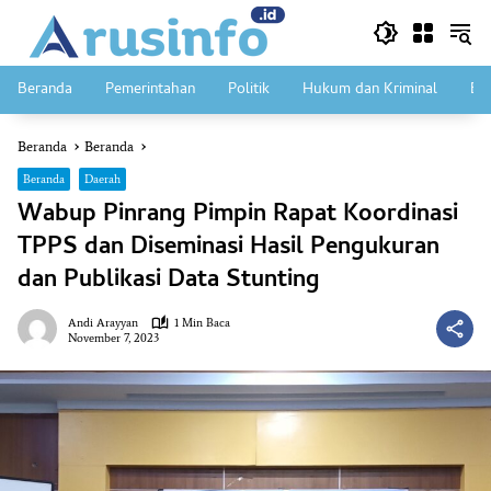
Langsung
ke
konten
Beranda
Pemerintahan
Politik
Hukum dan Kriminal
Ek
Beranda
Beranda
Beranda
Daerah
Wabup Pinrang Pimpin Rapat Koordinasi
TPPS dan Diseminasi Hasil Pengukuran
dan Publikasi Data Stunting
Andi Arayyan
1 Min Baca
November 7, 2023