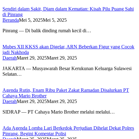
Sendiri dalam Sakit, Diam dalam Kematian: Kisah Pilu Puang Sahi
di Pinrang
Beranda
Mei 5, 2025
Mei 5, 2025
Pinrang — Di balik dinding rumah kecil di…
Mubes XII KKSS akan Digelar, ARN Beberkan Figur yang Cocok
jadi Nakhoda
Daerah
Maret 29, 2025
Maret 29, 2025
JAKARTA — Musyawarah Besar Kerukunan Keluarga Sulawesi
Selatan…
Agenda Rutin, Enam Ribu Paket Zakat Ramadan Disalurkan PT
Cahaya Mario Brother
Daerah
Maret 29, 2025
Maret 29, 2025
SIDRAP — PT Cahaya Mario Brother melalui melalui…
Ada Agenda Lomba Lari Berkedok Perjudian Dihelat Dekat Polres
Pinrang, Begini Komentar Polisi