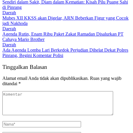
Sendiri dalam Sakit, Diam dalam Kematian: Kisah Pilu Puang Sahi
di Pinrang
Daerah
Mubes XII KKSS akan Digelar, ARN Beberkan Figur yang Cocok
jadi Nakhoda
Daerah
Agenda Rutin, Enam Ribu Paket Zakat Ramadan Disalurkan PT
Cahaya Mario Brother
Daerah
Ada Agenda Lomba Lari Berkedok Perjudian Dihelat Dekat Polres
Pinrang, Begini Komentar Polisi
Tinggalkan Balasan
Alamat email Anda tidak akan dipublikasikan.
Ruas yang wajib
ditandai
*