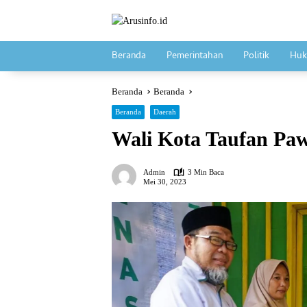
Langsung
ke
konten
Beranda
Pemerintahan
Politik
Huk
Beranda
Beranda
Beranda
Daerah
Wali Kota Taufan Paw
Admin
3 Min Baca
Mei 30, 2023