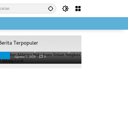
Berita Terpopuler
AAS Building Akhirnya Buka Suara
1
Terkait Sengketa Lahan Lakkang
Ca’di
Agustus 7, 2026
0