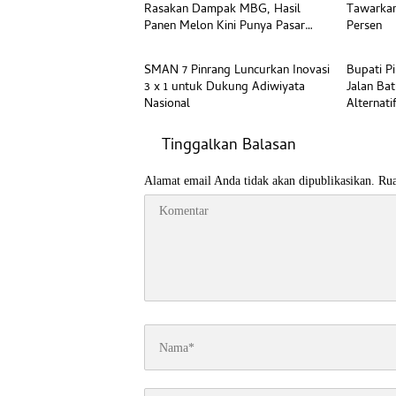
Rasakan Dampak MBG, Hasil
Tawarkan
Panen Melon Kini Punya Pasar
Persen
Beranda
Beranda
Pasti
SMAN 7 Pinrang Luncurkan Inovasi
Bupati P
3 x 1 untuk Dukung Adiwiyata
Jalan Bat
Nasional
Alternati
Tinggalkan Balasan
Alamat email Anda tidak akan dipublikasikan.
Rua