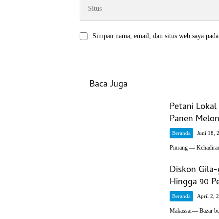
Simpan nama, email, dan situs web saya pada
Baca Juga
Petani Loka
Panen Melon 
Beranda
Juni 18, 
Pinrang — Kehadira
Diskon Gila
Hingga 90 P
Beranda
April 2, 
Makassar— Bazar buk