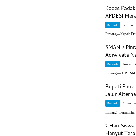
Kades Padak
APDESI Mera
Beranda
Februari 
Pinrang—Kepala Des
SMAN 7 Pinr
Adiwiyata Na
Beranda
Januari 1
Pinrang — UPT SMA
Bupati Pinra
Jalur Alterna
Beranda
November
Pinrang– Pemerinta
2 Hari Siswa
Hanyut Terb