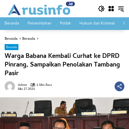
Langsung
ke
konten
Beranda
Pemerintahan
Politik
Hukum dan Kriminal
Ek
Beranda
Beranda
Beranda
Warga Babana Kembali Curhat ke DPRD
Pinrang, Sampaikan Penolakan Tambang
Pasir
Admin
4 Min Baca
Mei 27, 2024