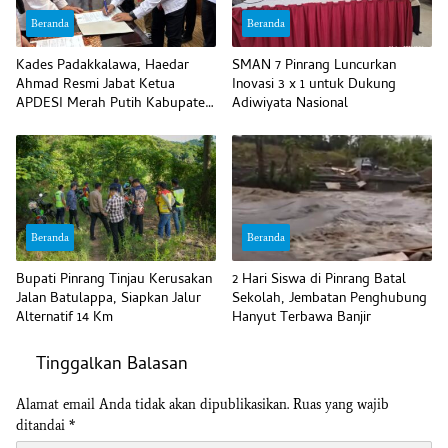
Beranda
Beranda
Kades Padakkalawa, Haedar
SMAN 7 Pinrang Luncurkan
Ahmad Resmi Jabat Ketua
Inovasi 3 x 1 untuk Dukung
APDESI Merah Putih Kabupaten
Adiwiyata Nasional
Pinrang
Beranda
Beranda
Bupati Pinrang Tinjau Kerusakan
2 Hari Siswa di Pinrang Batal
Jalan Batulappa, Siapkan Jalur
Sekolah, Jembatan Penghubung
Alternatif 14 Km
Hanyut Terbawa Banjir
Tinggalkan Balasan
Alamat email Anda tidak akan dipublikasikan.
Ruas yang wajib
ditandai
*