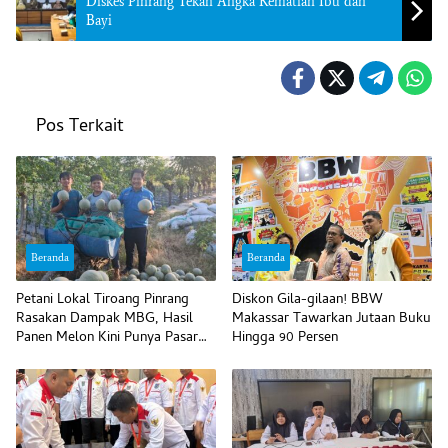
Diskes Pinrang Tekan Angka Kematian Ibu dan
Bayi
Pos Terkait
Beranda
Beranda
Petani Lokal Tiroang Pinrang
Diskon Gila-gilaan! BBW
Rasakan Dampak MBG, Hasil
Makassar Tawarkan Jutaan Buku
Panen Melon Kini Punya Pasar
Hingga 90 Persen
Pasti