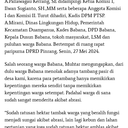
A.Pallawagau Kerrang, SE didampingi Ketua Komisi I,
Ilwan Sugianto, SH.,MM serta beberapa Anggota Komisi
I dan Komisi II. Turut dihadiri, Kadis DPM PTSP.
A.Mirani, Dinas Lingkungan Hidup, Pemerintah
Kecamatan Duampanua, Kades Babana, DPD Babana,
Kepala Dusun Babana, tokoh masyarakat, LSM dan
puluhan warga Babana. Bertempat di ruang rapat
paripurna DPRD Pinrang, Senin, 27 Mei 2024.
Salah seorang warga Babana, Muhtar mengungapkan, dari
dulu warga Babana menolak adanya tambang pasir di
desa kami, karena para petambang hanya memikirkan
kepentingan mereka sendiri tanpa memikirkan
kepentingan warga setempat. Padahal warga di sana
sudah sangat menderita akibat abrasi.
“Sudah ratusan hektar tambak warga yang beralih fungsi
menjadi sungai akibat abrasi, lain lagi kebun dan lahan
pertanian yang juga sudah ratusan hektar amblas akibat