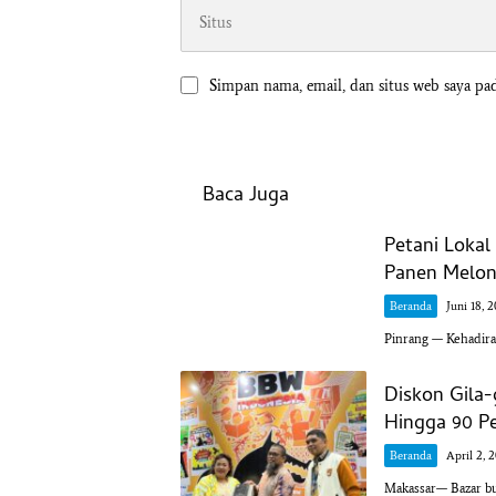
Simpan nama, email, dan situs web saya pa
Baca Juga
Petani Loka
Panen Melon 
Beranda
Juni 18, 
Pinrang — Kehadir
Diskon Gila
Hingga 90 P
Beranda
April 2, 
Makassar— Bazar buk