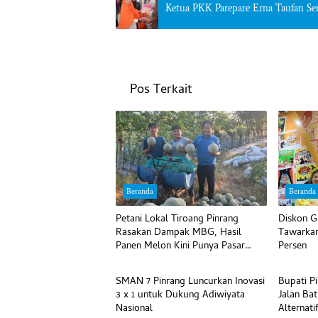
Ketua PKK Parepare Erna Taufan S
Pos Terkait
Beranda
Beranda
Petani Lokal Tiroang Pinrang
Diskon G
Rasakan Dampak MBG, Hasil
Tawarkan
Panen Melon Kini Punya Pasar
Persen
Beranda
Beranda
Pasti
SMAN 7 Pinrang Luncurkan Inovasi
Bupati P
3 x 1 untuk Dukung Adiwiyata
Jalan Bat
Nasional
Alternati