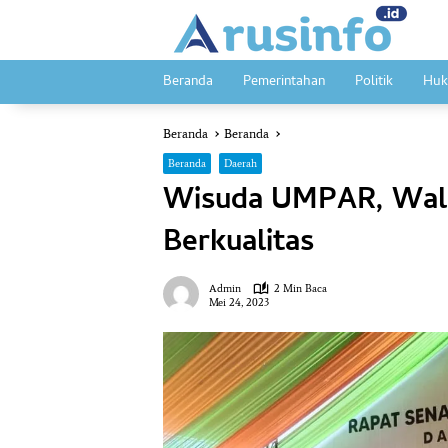
Langsung
ke
konten
Beranda
Pemerintahan
Politik
Huk
Beranda
Beranda
Beranda
Daerah
Wisuda UMPAR, Wali 
Berkualitas
Admin
2 Min Baca
Mei 24, 2023