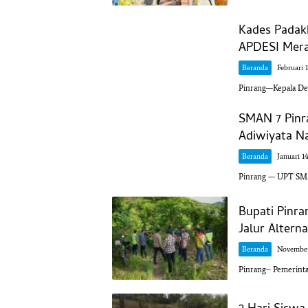
Kades Padak
APDESI Mera
Beranda
Februari 
Pinrang—Kepala Des
SMAN 7 Pinr
Adiwiyata Na
Beranda
Januari 1
Pinrang — UPT SM
Bupati Pinra
Jalur Alterna
Beranda
November
Pinrang– Pemerint