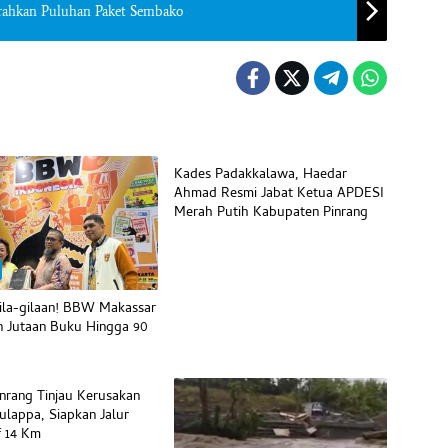
erahkan Puluhan Paket Sembako
Beranda
Kades Padakkalawa, Haedar
Ahmad Resmi Jabat Ketua APDESI
Merah Putih Kabupaten Pinrang
ila-gilaan! BBW Makassar
 Jutaan Buku Hingga 90
inrang Tinjau Kerusakan
ulappa, Siapkan Jalur
f 14 Km