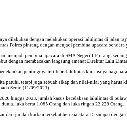
ya dilakukan dengan melakukan operasi lalulintas di jalan ray
Lintas Polres pinrang dengan menjadi pembina upacara bendera 
an menjadi pembina upacara di SMA Negeri 1 Pinrang, sedangk
ebut dengan membacakan langsung amanat Direktur Lalu Lintas
nekankan pentingnya tertib berlalulintas khususnya bagi para 
a patuhi, tetapi juga sebuah sikap dan nilai-nilai yang harus ki
pada Senin (11/09/2023).
2020 hingga 2023, jumlah kasus kecelakaan lalulintas di Sulawe
dunia, luka berat 1.085 Orang dan luka ringan 22.228 Orang.
esar dari jumlah korban tersebut berusia atara 15 sampai denga