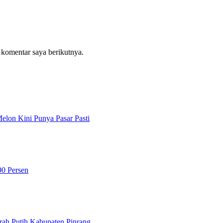
 komentar saya berikutnya.
lon Kini Punya Pasar Pasti
90 Persen
ah Putih Kabupaten Pinrang