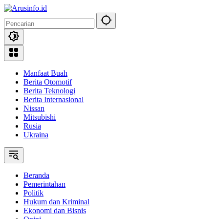
Langsung
ke
konten
Manfaat Buah
Berita Otomotif
Berita Teknologi
Berita Internasional
Nissan
Mitsubishi
Rusia
Ukraina
Beranda
Pemerintahan
Politik
Hukum dan Kriminal
Ekonomi dan Bisnis