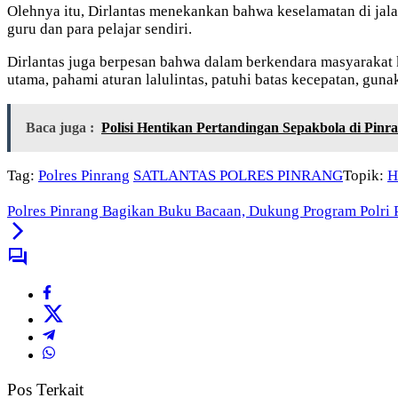
Olehnya itu, Dirlantas menekankan bahwa keselamatan di jal
guru dan para pelajar sendiri.
Dirlantas juga berpesan bahwa dalam berkendara masyarakat 
utama, pahami aturan lalulintas, patuhi batas kecepatan, gunak
Baca juga :
Polisi Hentikan Pertandingan Sepakbola di Pi
Tag:
Polres Pinrang
SATLANTAS POLRES PINRANG
Topik:
H
Polres Pinrang Bagikan Buku Bacaan, Dukung Program Polri P
Pos Terkait