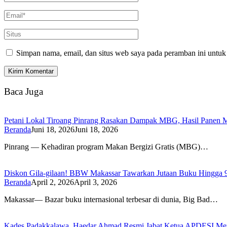
Simpan nama, email, dan situs web saya pada peramban ini untuk
Baca Juga
Petani Lokal Tiroang Pinrang Rasakan Dampak MBG, Hasil Panen Me
Beranda
Juni 18, 2026
Juni 18, 2026
Pinrang — Kehadiran program Makan Bergizi Gratis (MBG)…
Diskon Gila-gilaan! BBW Makassar Tawarkan Jutaan Buku Hingga 
Beranda
April 2, 2026
April 3, 2026
Makassar— Bazar buku internasional terbesar di dunia, Big Bad…
Kades Padakkalawa, Haedar Ahmad Resmi Jabat Ketua APDESI Mer