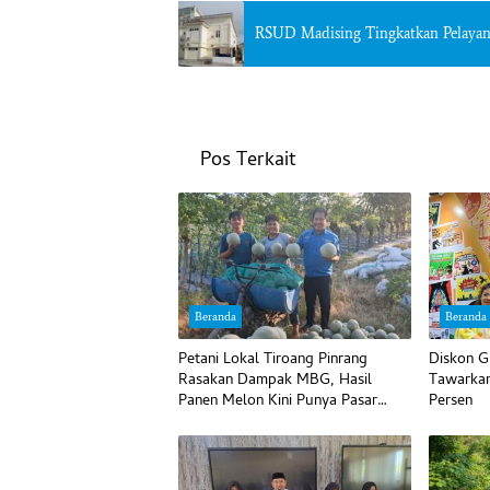
RSUD Madising Tingkatkan Pelayana
Pos Terkait
Beranda
Beranda
Petani Lokal Tiroang Pinrang
Diskon G
Rasakan Dampak MBG, Hasil
Tawarkan
Panen Melon Kini Punya Pasar
Persen
Pasti