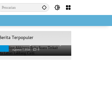
Berita Terpopuler
AAS Building Akhirnya Buka Suara
1
Terkait Sengketa Lahan Lakkang
Ca’di
Agustus 7, 2026
0