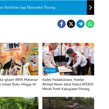
n Kesehatan bagi Masyarakat Pinrang
Beranda
ila-gilaan! BBW Makassar
Kades Padakkalawa, Haedar
 Jutaan Buku Hingga 90
Ahmad Resmi Jabat Ketua APDESI
Merah Putih Kabupaten Pinrang