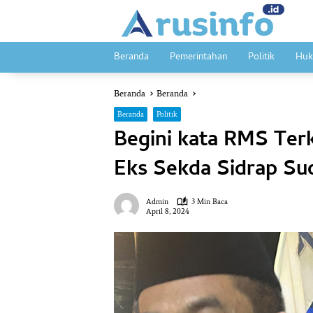
Langsung
ke
konten
Beranda
Pemerintahan
Politik
Huk
Beranda
Beranda
Beranda
Politik
Begini kata RMS Ter
Eks Sekda Sidrap Sud
Admin
3 Min Baca
April 8, 2024