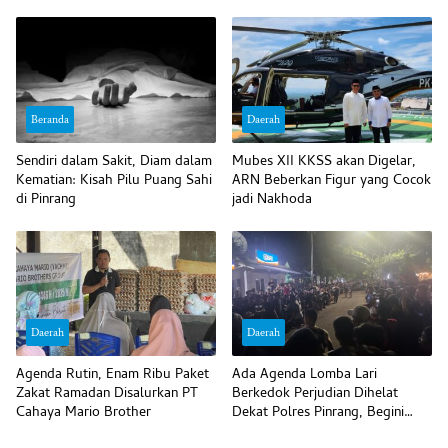
Pasti
Beranda
Daerah
Sendiri dalam Sakit, Diam dalam
Mubes XII KKSS akan Digelar,
Kematian: Kisah Pilu Puang Sahi
ARN Beberkan Figur yang Cocok
di Pinrang
jadi Nakhoda
Daerah
Daerah
Agenda Rutin, Enam Ribu Paket
Ada Agenda Lomba Lari
Zakat Ramadan Disalurkan PT
Berkedok Perjudian Dihelat
Cahaya Mario Brother
Dekat Polres Pinrang, Begini
Komentar Polisi