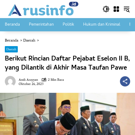
Langsung
ke
konten
Beranda
Pemerintahan
Politik
Hukum dan Kriminal
Ek
Beranda
Daerah
Daerah
Berikut Rincian Daftar Pejabat Eselon II B,
yang Dilantik di Akhir Masa Taufan Pawe
Andi Arayyan
2 Min Baca
Oktober 26, 2023