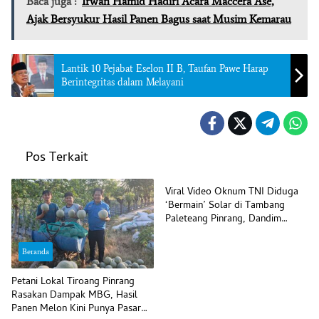
Baca juga :
Irwan Hamid Hadiri Acara Maccera Ase,
Ajak Bersyukur Hasil Panen Bagus saat Musim Kemarau
Lantik 10 Pejabat Eselon II B, Taufan Pawe Harap
Berintegritas dalam Melayani
Pos Terkait
Beranda
Viral Video Oknum TNI Diduga
‘Bermain’ Solar di Tambang
Paleteang Pinrang, Dandim
Bilang Begini
Beranda
Petani Lokal Tiroang Pinrang
Rasakan Dampak MBG, Hasil
Panen Melon Kini Punya Pasar