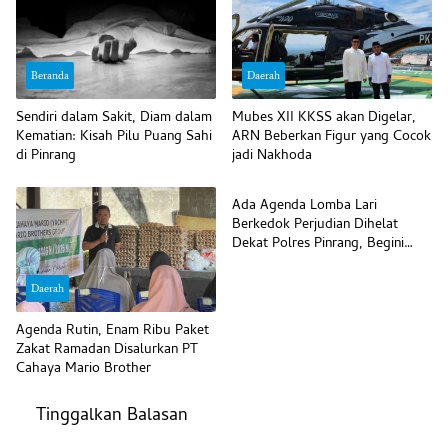
Beranda
Daerah
Sendiri dalam Sakit, Diam dalam
Mubes XII KKSS akan Digelar,
Kematian: Kisah Pilu Puang Sahi
ARN Beberkan Figur yang Cocok
di Pinrang
jadi Nakhoda
Daerah
Ada Agenda Lomba Lari
Berkedok Perjudian Dihelat
Dekat Polres Pinrang, Begini
Komentar Polisi
Daerah
Agenda Rutin, Enam Ribu Paket
Zakat Ramadan Disalurkan PT
Cahaya Mario Brother
Tinggalkan Balasan