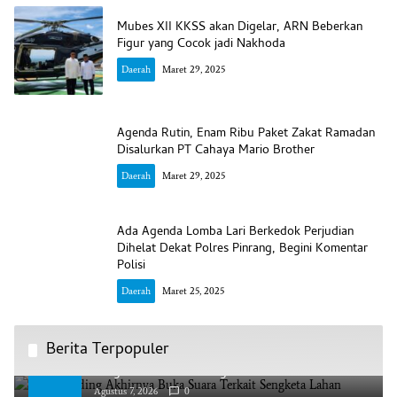
Mubes XII KKSS akan Digelar, ARN Beberkan
Figur yang Cocok jadi Nakhoda
Daerah
Maret 29, 2025
Agenda Rutin, Enam Ribu Paket Zakat Ramadan
Disalurkan PT Cahaya Mario Brother
Daerah
Maret 29, 2025
Ada Agenda Lomba Lari Berkedok Perjudian
Dihelat Dekat Polres Pinrang, Begini Komentar
Polisi
Daerah
Maret 25, 2025
Berita Terpopuler
AAS Building Akhirnya Buka Suara Terkait
1
Sengketa Lahan Lakkang Ca’di
Agustus 7, 2026
0