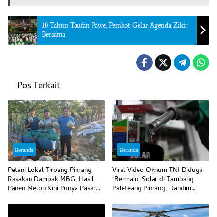
10 Tahun Taufan Pawe, Pemkot Gelar Agenda Zikir
Bersama
Pos Terkait
Beranda
Beranda
Petani Lokal Tiroang Pinrang
Viral Video Oknum TNI Diduga
Rasakan Dampak MBG, Hasil
‘Bermain’ Solar di Tambang
Panen Melon Kini Punya Pasar
Paleteang Pinrang, Dandim
Pasti
Bilang Begini