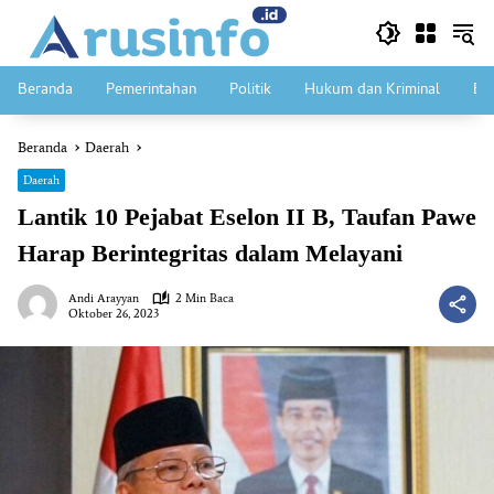
Langsung
ke
konten
Beranda
Pemerintahan
Politik
Hukum dan Kriminal
Ek
Beranda
Daerah
Daerah
Lantik 10 Pejabat Eselon II B, Taufan Pawe
Harap Berintegritas dalam Melayani
Andi Arayyan
2 Min Baca
Oktober 26, 2023