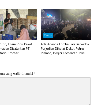
Daerah
utin, Enam Ribu Paket
Ada Agenda Lomba Lari Berkedok
madan Disalurkan PT
Perjudian Dihelat Dekat Polres
ario Brother
Pinrang, Begini Komentar Polisi
uas yang wajib ditandai
*