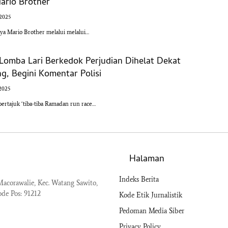
ario Brother
 2025
a Mario Brother melalui melalui…
Lomba Lari Berkedok Perjudian Dihelat Dekat
ng, Begini Komentar Polisi
2025
ertajuk ‘tiba-tiba Ramadan run race…
Halaman
Indeks Berita
acorawalie, Kec. Watang Sawito,
ode Pos: 91212
Kode Etik Jurnalistik
Pedoman Media Siber
Privacy Policy