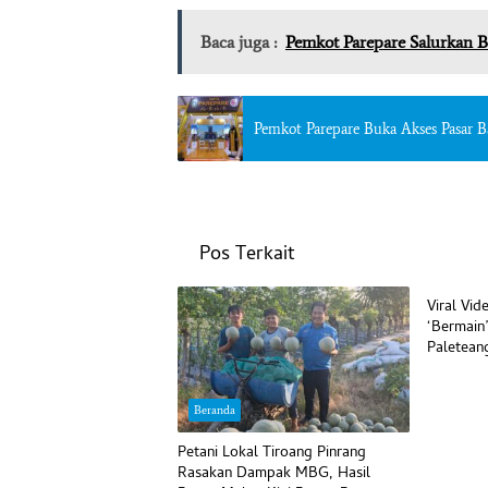
Baca juga :
Pemkot Parepare Salurkan 
Pemkot Parepare Buka Akses Pasar
Pos Terkait
Beranda
Viral Vi
‘Bermain
Paletean
Begini
Beranda
Petani Lokal Tiroang Pinrang
Rasakan Dampak MBG, Hasil