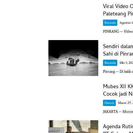
Viral Video 
Paleteang Pi
Beranda
Agustus 1
PINRANG — Video vi
Sendiri dala
Sahi di Pinr
Beranda
Mei 5, 20
Pinrang — Di balik 
Mubes XII K
Cocok jadi 
Daerah
Maret 29,
JAKARTA — Musyawa
Agenda Ruti