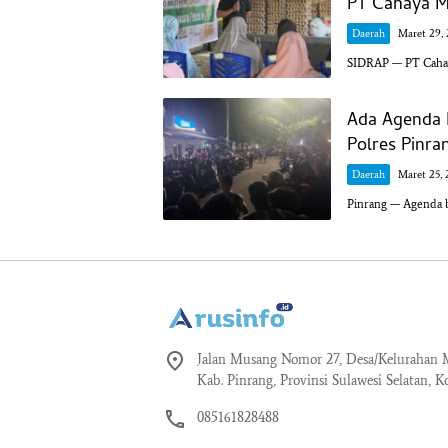
PT Cahaya M
Daerah
Maret 29,
SIDRAP — PT Cahay
Ada Agenda 
Polres Pinra
Daerah
Maret 25, 
Pinrang — Agenda b
Jalan Musang Nomor 27, Desa/Kelurahan M
Kab. Pinrang, Provinsi Sulawesi Selatan, K
085161828488