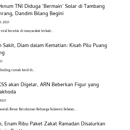
Oknum TNI Diduga ‘Bermain’ Solar di Tambang
nrang, Dandim Bilang Begini
5, 2025
ral beredar di masyarakat terkait…
m Sakit, Diam dalam Kematian: Kisah Pilu Puang
ang
25
dinding rumah kecil di…
KSS akan Digelar, ARN Beberkan Figur yang
Nakhoda
 2025
rah Besar Kerukunan Keluarga Sulawesi Selatan…
n, Enam Ribu Paket Zakat Ramadan Disalurkan