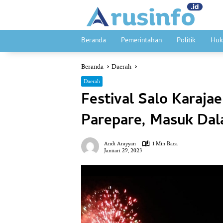
Langsung
ke
konten
Beranda
Pemerintahan
Politik
Huk
Beranda
Daerah
Daerah
Festival Salo Karaja
Parepare, Masuk Dal
Andi Arayyan
1 Min Baca
Januari 29, 2023