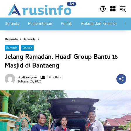
Langsung
ke
konten
Beranda
Pemerintahan
Politik
Hukum dan Kriminal
Ek
Beranda
Beranda
Beranda
Daerah
Jelang Ramadan, Huadi Group Bantu 16
Masjid di Bantaeng
Andi Arayyan
1 Min Baca
Februari 27, 2025