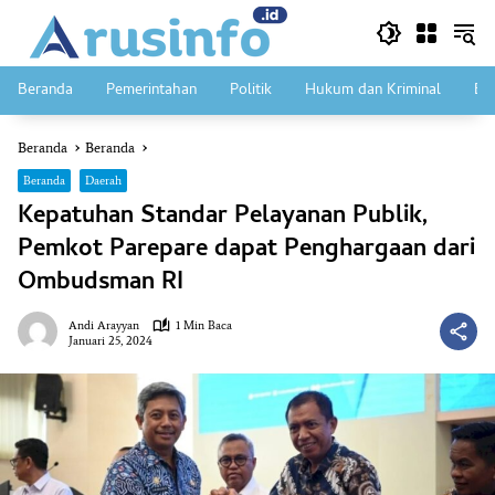
Langsung
ke
konten
Beranda
Pemerintahan
Politik
Hukum dan Kriminal
Ek
Beranda
Beranda
Beranda
Daerah
Kepatuhan Standar Pelayanan Publik,
Pemkot Parepare dapat Penghargaan dari
Ombudsman RI
Andi Arayyan
1 Min Baca
Januari 25, 2024