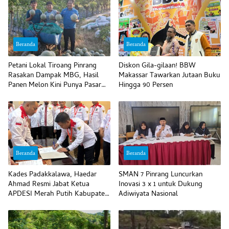
Beranda
Beranda
Petani Lokal Tiroang Pinrang
Diskon Gila-gilaan! BBW
Rasakan Dampak MBG, Hasil
Makassar Tawarkan Jutaan Buku
Panen Melon Kini Punya Pasar
Hingga 90 Persen
Pasti
Beranda
Beranda
Kades Padakkalawa, Haedar
SMAN 7 Pinrang Luncurkan
Ahmad Resmi Jabat Ketua
Inovasi 3 x 1 untuk Dukung
APDESI Merah Putih Kabupaten
Adiwiyata Nasional
Pinrang