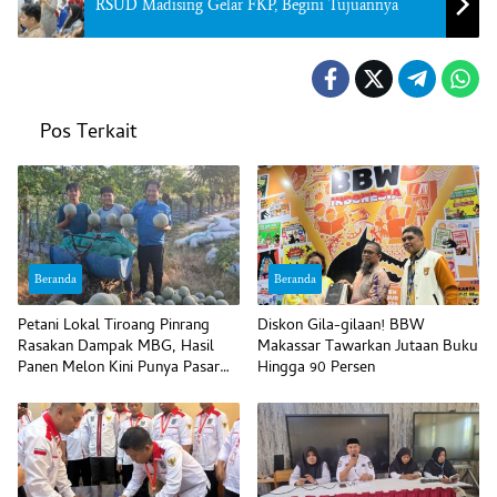
RSUD Madising Gelar FKP, Begini Tujuannya
Pos Terkait
Beranda
Beranda
Petani Lokal Tiroang Pinrang
Diskon Gila-gilaan! BBW
Rasakan Dampak MBG, Hasil
Makassar Tawarkan Jutaan Buku
Panen Melon Kini Punya Pasar
Hingga 90 Persen
Pasti