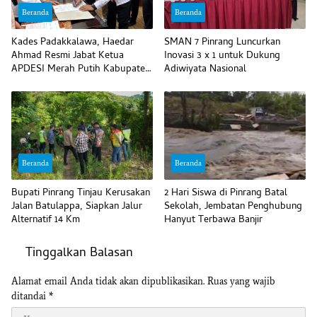
Beranda
Beranda
Kades Padakkalawa, Haedar
SMAN 7 Pinrang Luncurkan
Ahmad Resmi Jabat Ketua
Inovasi 3 x 1 untuk Dukung
APDESI Merah Putih Kabupaten
Adiwiyata Nasional
Pinrang
Beranda
Beranda
Bupati Pinrang Tinjau Kerusakan
2 Hari Siswa di Pinrang Batal
Jalan Batulappa, Siapkan Jalur
Sekolah, Jembatan Penghubung
Alternatif 14 Km
Hanyut Terbawa Banjir
Tinggalkan Balasan
Alamat email Anda tidak akan dipublikasikan.
Ruas yang wajib
ditandai
*