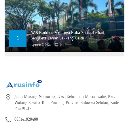
AAS Building Akhirnya Buka Suara Terkait
1
Sengketa Lahan Lakkang Ca’di
Agustus 7, 2026
0
Jalan Musang Nomor 27, Desa/Kelurahan Macorawalie, Kec.
Watang Sawito, Kab. Pinrang, Provinsi Sulawesi Selatan, Kode
Pos: 91212
085161828488