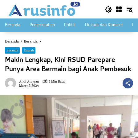
Langsung
ke
konten
Beranda
Pemerintahan
Politik
Hukum dan Kriminal
Ek
Beranda
Beranda
Beranda
Daerah
Makin Lengkap, Kini RSUD Parepare
Punya Area Bermain bagi Anak Pembesuk
Andi Arayyan
1 Min Baca
Maret 7, 2024