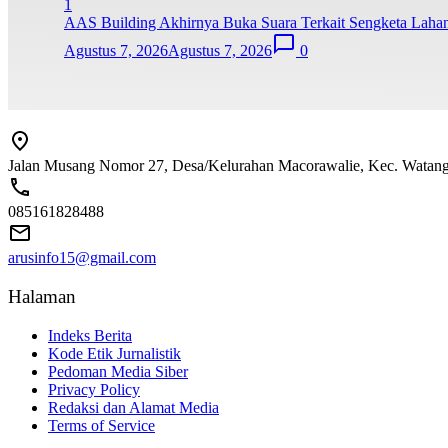
1
AAS Building Akhirnya Buka Suara Terkait Sengketa Laha
Agustus 7, 2026
Agustus 7, 2026
0
Jalan Musang Nomor 27, Desa/Kelurahan Macorawalie, Kec. Watang S
085161828488
arusinfo15@gmail.com
Halaman
Indeks Berita
Kode Etik Jurnalistik
Pedoman Media Siber
Privacy Policy
Redaksi dan Alamat Media
Terms of Service