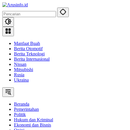
Langsung
ke
konten
Manfaat Buah
Berita Otomotif
Berita Teknologi
Berita Internasional
Nissan
Mitsubishi
Rusia
Ukraina
Beranda
Pemerintahan
Politik
Hukum dan Kriminal
Ekonomi dan Bisnis