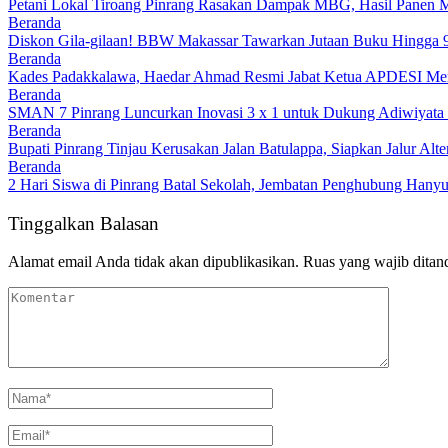
Petani Lokal Tiroang Pinrang Rasakan Dampak MBG, Hasil Panen Me
Beranda
Diskon Gila-gilaan! BBW Makassar Tawarkan Jutaan Buku Hingga 
Beranda
Kades Padakkalawa, Haedar Ahmad Resmi Jabat Ketua APDESI Mer
Beranda
SMAN 7 Pinrang Luncurkan Inovasi 3 x 1 untuk Dukung Adiwiyata 
Beranda
Bupati Pinrang Tinjau Kerusakan Jalan Batulappa, Siapkan Jalur Alt
Beranda
2 Hari Siswa di Pinrang Batal Sekolah, Jembatan Penghubung Hanyu
Tinggalkan Balasan
Alamat email Anda tidak akan dipublikasikan.
Ruas yang wajib ditan