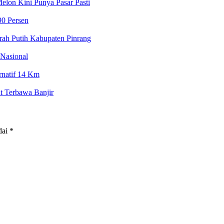
lon Kini Punya Pasar Pasti
90 Persen
ah Putih Kabupaten Pinrang
Nasional
ernatif 14 Km
t Terbawa Banjir
dai
*