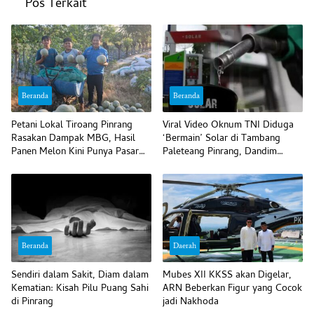
Pos Terkait
Beranda
Beranda
Petani Lokal Tiroang Pinrang
Viral Video Oknum TNI Diduga
Rasakan Dampak MBG, Hasil
‘Bermain’ Solar di Tambang
Panen Melon Kini Punya Pasar
Paleteang Pinrang, Dandim
Pasti
Bilang Begini
Beranda
Daerah
Sendiri dalam Sakit, Diam dalam
Mubes XII KKSS akan Digelar,
Kematian: Kisah Pilu Puang Sahi
ARN Beberkan Figur yang Cocok
di Pinrang
jadi Nakhoda