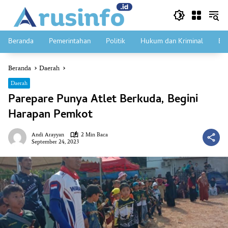
Langsung
ke
konten
Beranda
Pemerintahan
Politik
Hukum dan Kriminal
Ek
Beranda
Daerah
Daerah
Parepare Punya Atlet Berkuda, Begini
Harapan Pemkot
Andi Arayyan
2 Min Baca
September 24, 2023