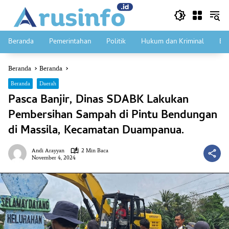
Langsung
ke
konten
Beranda
Pemerintahan
Politik
Hukum dan Kriminal
Ek
Beranda
Beranda
Beranda
Daerah
Pasca Banjir, Dinas SDABK Lakukan
Pembersihan Sampah di Pintu Bendungan
di Massila, Kecamatan Duampanua.
Andi Arayyan
2 Min Baca
November 4, 2024