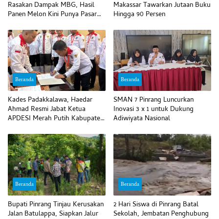
Rasakan Dampak MBG, Hasil
Makassar Tawarkan Jutaan Buku
Panen Melon Kini Punya Pasar
Hingga 90 Persen
Pasti
Beranda
Beranda
Kades Padakkalawa, Haedar
SMAN 7 Pinrang Luncurkan
Ahmad Resmi Jabat Ketua
Inovasi 3 x 1 untuk Dukung
APDESI Merah Putih Kabupaten
Adiwiyata Nasional
Pinrang
Beranda
Beranda
Bupati Pinrang Tinjau Kerusakan
2 Hari Siswa di Pinrang Batal
Jalan Batulappa, Siapkan Jalur
Sekolah, Jembatan Penghubung