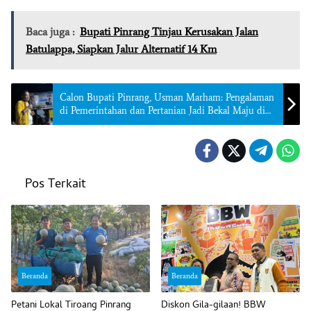
Baca juga :
Bupati Pinrang Tinjau Kerusakan Jalan
Batulappa, Siapkan Jalur Alternatif 14 Km
Calon Bupati Pinrang, Usman Marham: Pengalaman
di Pemerintahan dan Pertanian Jadi Bekal Maju di
Pilkada
Pos Terkait
Beranda
Beranda
Petani Lokal Tiroang Pinrang
Diskon Gila-gilaan! BBW