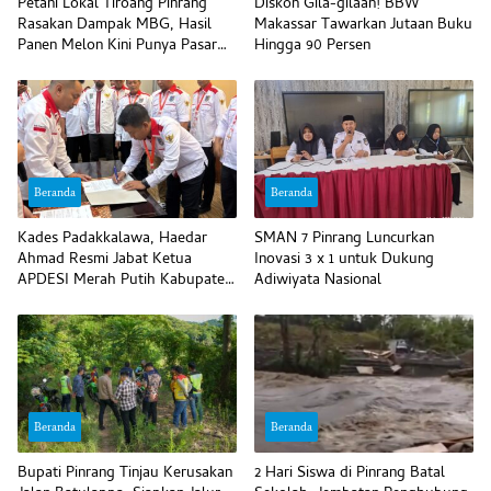
Petani Lokal Tiroang Pinrang
Diskon Gila-gilaan! BBW
Rasakan Dampak MBG, Hasil
Makassar Tawarkan Jutaan Buku
Panen Melon Kini Punya Pasar
Hingga 90 Persen
Pasti
Beranda
Beranda
Kades Padakkalawa, Haedar
SMAN 7 Pinrang Luncurkan
Ahmad Resmi Jabat Ketua
Inovasi 3 x 1 untuk Dukung
APDESI Merah Putih Kabupaten
Adiwiyata Nasional
Pinrang
Beranda
Beranda
Bupati Pinrang Tinjau Kerusakan
2 Hari Siswa di Pinrang Batal