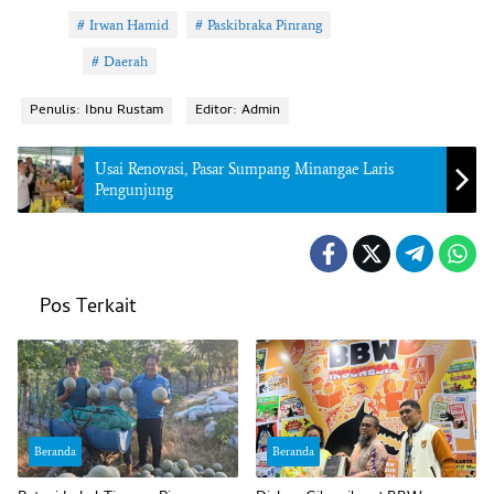
Tag:
Irwan Hamid
Paskibraka Pinrang
Topik:
Daerah
Penulis: Ibnu Rustam
Editor: Admin
Usai Renovasi, Pasar Sumpang Minangae Laris
Pengunjung
Pos Terkait
Beranda
Beranda