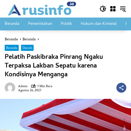
Langsung
ke
konten
Beranda
Pemerintahan
Politik
Hukum dan Kriminal
Ek
Beranda
Beranda
Beranda
Daerah
Pelatih Paskibraka Pinrang Ngaku
Terpaksa Lakban Sepatu karena
Kondisinya Menganga
Admin
3 Min Baca
Agustus 26, 2023