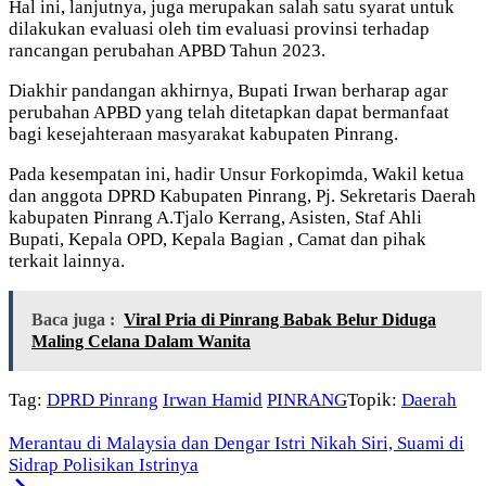
Hal ini, lanjutnya, juga merupakan salah satu syarat untuk
dilakukan evaluasi oleh tim evaluasi provinsi terhadap
rancangan perubahan APBD Tahun 2023.
Diakhir pandangan akhirnya, Bupati Irwan berharap agar
perubahan APBD yang telah ditetapkan dapat bermanfaat
bagi kesejahteraan masyarakat kabupaten Pinrang.
Pada kesempatan ini, hadir Unsur Forkopimda, Wakil ketua
dan anggota DPRD Kabupaten Pinrang, Pj. Sekretaris Daerah
kabupaten Pinrang A.Tjalo Kerrang, Asisten, Staf Ahli
Bupati, Kepala OPD, Kepala Bagian , Camat dan pihak
terkait lainnya.
Baca juga :
Viral Pria di Pinrang Babak Belur Diduga
Maling Celana Dalam Wanita
Tag:
DPRD Pinrang
Irwan Hamid
PINRANG
Topik:
Daerah
Merantau di Malaysia dan Dengar Istri Nikah Siri, Suami di
Sidrap Polisikan Istrinya