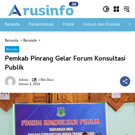
Langsung
ke
konten
Beranda
Pemerintahan
Politik
Hukum dan Kriminal
Ek
Beranda
Beranda
Beranda
Pemkab Pinrang Gelar Forum Konsultasi
Publik
Admin
1 Min Baca
Januari 4, 2024