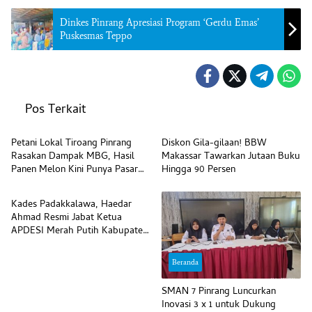
Dinkes Pinrang Apresiasi Program ‘Gerdu Emas’
Puskesmas Teppo
Pos Terkait
Beranda
Beranda
Petani Lokal Tiroang Pinrang
Diskon Gila-gilaan! BBW
Rasakan Dampak MBG, Hasil
Makassar Tawarkan Jutaan Buku
Panen Melon Kini Punya Pasar
Hingga 90 Persen
Beranda
Pasti
Kades Padakkalawa, Haedar
Ahmad Resmi Jabat Ketua
APDESI Merah Putih Kabupaten
Pinrang
Beranda
SMAN 7 Pinrang Luncurkan
Inovasi 3 x 1 untuk Dukung