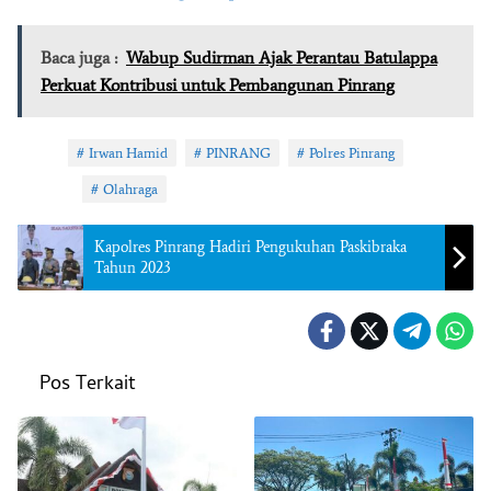
Baca juga :
Wabup Sudirman Ajak Perantau Batulappa
Perkuat Kontribusi untuk Pembangunan Pinrang
Tag:
Irwan Hamid
PINRANG
Polres Pinrang
Topik:
Olahraga
Kapolres Pinrang Hadiri Pengukuhan Paskibraka
Tahun 2023
Pos Terkait