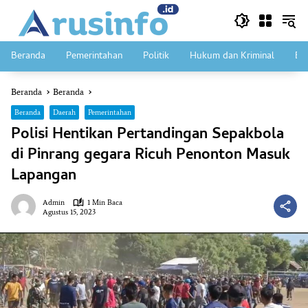
Langsung
ke
konten
Beranda
Pemerintahan
Politik
Hukum dan Kriminal
Ek
Beranda
Beranda
Beranda
Daerah
Pemerintahan
Polisi Hentikan Pertandingan Sepakbola
di Pinrang gegara Ricuh Penonton Masuk
Lapangan
Admin
1 Min Baca
Agustus 15, 2023