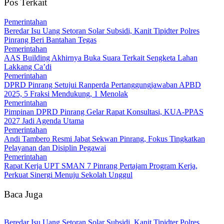
Pos Terkait
Pemerintahan
Beredar Isu Uang Setoran Solar Subsidi, Kanit Tipidter Polres
Pinrang Beri Bantahan Tegas
Pemerintahan
AAS Building Akhirnya Buka Suara Terkait Sengketa Lahan
Lakkang Ca’di
Pemerintahan
DPRD Pinrang Setujui Ranperda Pertanggungjawaban APBD
2025, 5 Fraksi Mendukung, 1 Menolak
Pemerintahan
Pimpinan DPRD Pinrang Gelar Rapat Konsultasi, KUA-PPAS
2027 Jadi Agenda Utama
Pemerintahan
Andi Tambero Resmi Jabat Sekwan Pinrang, Fokus Tingkatkan
Pelayanan dan Disiplin Pegawai
Pemerintahan
Rapat Kerja UPT SMAN 7 Pinrang Pertajam Program Kerja,
Perkuat Sinergi Menuju Sekolah Unggul
Baca Juga
Beredar Isu Uang Setoran Solar Subsidi, Kanit Tipidter Polres