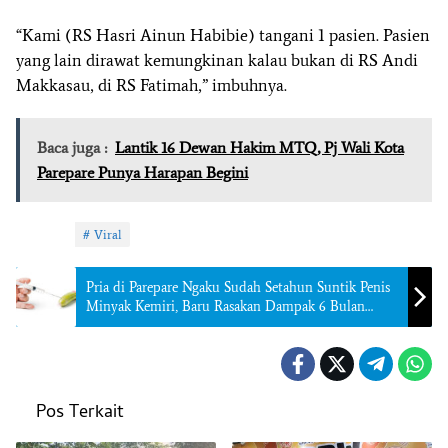
“Kami (RS Hasri Ainun Habibie) tangani 1 pasien. Pasien
yang lain dirawat kemungkinan kalau bukan di RS Andi
Makkasau, di RS Fatimah,” imbuhnya.
Baca juga :
Lantik 16 Dewan Hakim MTQ, Pj Wali Kota
Parepare Punya Harapan Begini
Topik:
Viral
Pria di Parepare Ngaku Sudah Setahun Suntik Penis
Minyak Kemiri, Baru Rasakan Dampak 6 Bulan
Terakhir
Pos Terkait