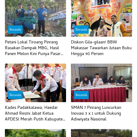
Beranda
Beranda
Petani Lokal Tiroang Pinrang
Diskon Gila-gilaan! BBW
Rasakan Dampak MBG, Hasil
Makassar Tawarkan Jutaan Buku
Panen Melon Kini Punya Pasar
Hingga 90 Persen
Pasti
Beranda
Beranda
Kades Padakkalawa, Haedar
SMAN 7 Pinrang Luncurkan
Ahmad Resmi Jabat Ketua
Inovasi 3 x 1 untuk Dukung
APDESI Merah Putih Kabupaten
Adiwiyata Nasional
Pinrang