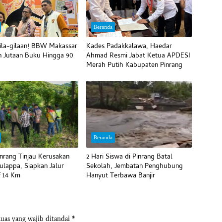
Beranda
ila-gilaan! BBW Makassar
Kades Padakkalawa, Haedar
 Jutaan Buku Hingga 90
Ahmad Resmi Jabat Ketua APDESI
Merah Putih Kabupaten Pinrang
Beranda
inrang Tinjau Kerusakan
2 Hari Siswa di Pinrang Batal
ulappa, Siapkan Jalur
Sekolah, Jembatan Penghubung
f 14 Km
Hanyut Terbawa Banjir
uas yang wajib ditandai
*