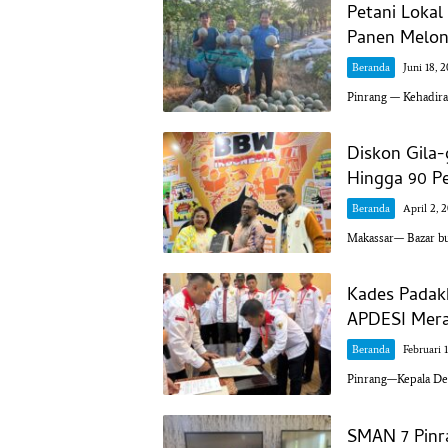
Petani Loka
Panen Melon 
Beranda
Juni 18, 
Pinrang — Kehadir
Diskon Gila
Hingga 90 P
Beranda
April 2, 
Makassar— Bazar buk
Kades Padak
APDESI Mera
Beranda
Februari 
Pinrang—Kepala Des
SMAN 7 Pinr