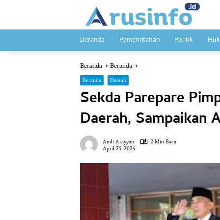
Langsung
ke
konten
Beranda
Pemerintahan
Politik
Huk
Beranda
Beranda
Beranda
Daerah
Sekda Parepare Pimp
Daerah, Sampaikan 
Andi Arayyan
2 Min Baca
April 25, 2024