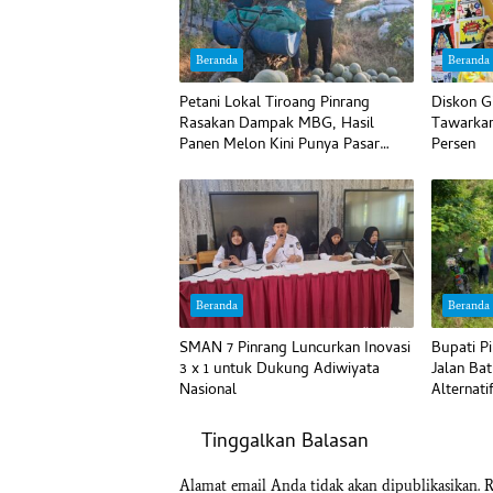
Beranda
Beranda
Petani Lokal Tiroang Pinrang
Diskon G
Rasakan Dampak MBG, Hasil
Tawarkan
Panen Melon Kini Punya Pasar
Persen
Pasti
Beranda
Beranda
SMAN 7 Pinrang Luncurkan Inovasi
Bupati P
3 x 1 untuk Dukung Adiwiyata
Jalan Bat
Nasional
Alternati
Tinggalkan Balasan
Alamat email Anda tidak akan dipublikasikan.
R