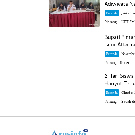
Adiwiyata Na
Beranda
Januari 1
Pinrang — UPT SM
Bupati Pinra
Jalur Alterna
Beranda
November
Pinrang– Pemerint
2 Hari Siswa
Hanyut Terb
Beranda
Oktober 3
Pinrang — Sudah du