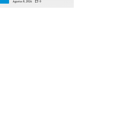
Pinrang Beri Bantahan Tegas
Agustus 8, 2026
0