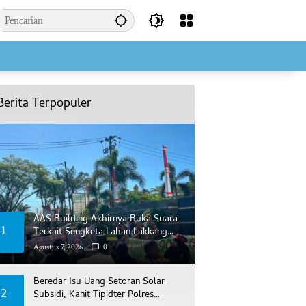
Berita Terpopuler
AAS Building Akhirnya Buka Suara
1
Terkait Sengketa Lahan Lakkang
Ca’di
Agustus 7, 2026
0
Beredar Isu Uang Setoran Solar
2
Subsidi, Kanit Tipidter Polres