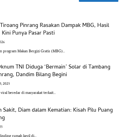
l Tiroang Pinrang Rasakan Dampak MBG, Hasil
Kini Punya Pasar Pasti
2026
an program Makan Bergizi Gratis (MBG)…
Oknum TNI Diduga ‘Bermain’ Solar di Tambang
nrang, Dandim Bilang Begini
5, 2025
ral beredar di masyarakat terkait…
m Sakit, Diam dalam Kematian: Kisah Pilu Puang
ang
25
dinding rumah kecil di…