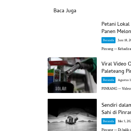
Baca Juga
Petani Loka
Panen Melon 
Beranda
Juni 18, 
Pinrang — Kehadir
Viral Video 
Paleteang Pi
Beranda
Agustus 1
PINRANG — Video vi
Sendiri dala
Sahi di Pinr
Beranda
Mei 5, 20
Pinrang — Di balik 