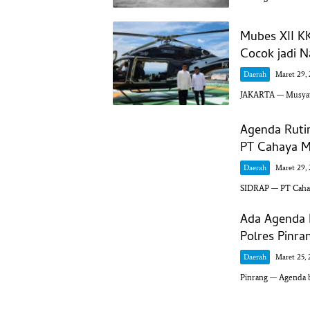
Mubes XII K
Cocok jadi 
Daerah
Maret 29,
JAKARTA — Musyawa
Agenda Ruti
PT Cahaya M
Daerah
Maret 29,
SIDRAP — PT Cahay
Ada Agenda 
Polres Pinra
Daerah
Maret 25, 
Pinrang — Agenda b