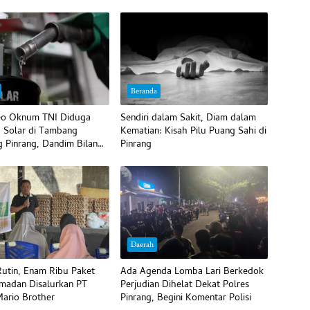
Beranda
deo Oknum TNI Diduga
Sendiri dalam Sakit, Diam dalam
’ Solar di Tambang
Kematian: Kisah Pilu Puang Sahi di
g Pinrang, Dandim Bilang
Pinrang
Daerah
utin, Enam Ribu Paket
Ada Agenda Lomba Lari Berkedok
madan Disalurkan PT
Perjudian Dihelat Dekat Polres
ario Brother
Pinrang, Begini Komentar Polisi