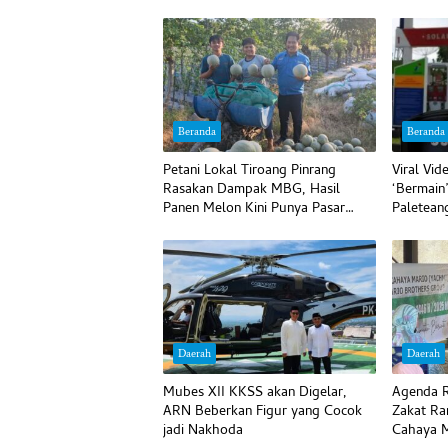
Beranda
Beranda
Petani Lokal Tiroang Pinrang
Viral Vi
Rasakan Dampak MBG, Hasil
‘Bermain
Panen Melon Kini Punya Pasar
Paletean
Pasti
Begini
Daerah
Daerah
Mubes XII KKSS akan Digelar,
Agenda R
ARN Beberkan Figur yang Cocok
Zakat Ra
jadi Nakhoda
Cahaya M